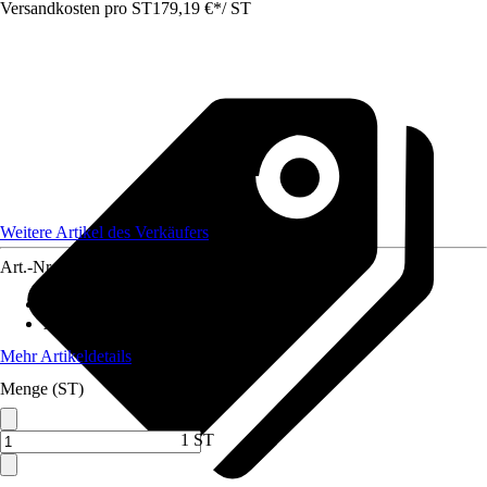
Versandkosten pro ST
179,19 €
*
/
ST
Weitere Artikel des Verkäufers
Art.-Nr.
12582545
Artikeltyp
:
Zange
Anwendung
:
Halten
Mehr Artikeldetails
Menge (ST)
1 ST