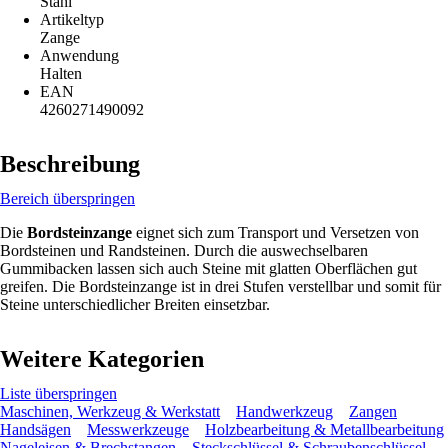
Stahl
Artikeltyp
Zange
Anwendung
Halten
EAN
4260271490092
Beschreibung
Bereich überspringen
Die
Bordsteinzange
eignet sich zum Transport und Versetzen von
Bordsteinen und Randsteinen. Durch die auswechselbaren
Gummibacken lassen sich auch Steine mit glatten Oberflächen gut
greifen. Die Bordsteinzange ist in drei Stufen verstellbar und somit für
Steine unterschiedlicher Breiten einsetzbar.
Weitere Kategorien
Liste überspringen
Maschinen, Werkzeug & Werkstatt
Handwerkzeug
Zangen
Handsägen
Messwerkzeuge
Holzbearbeitung & Metallbearbeitung
Nageleisen & Brechstangen
Steckschlüssel & Schraubenschlüssel