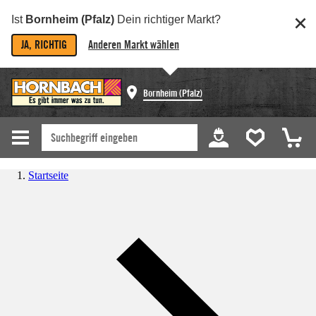
Ist
Bornheim (Pfalz)
Dein richtiger Markt?
JA, RICHTIG
Anderen Markt wählen
Bornheim (Pfalz)
Startseite