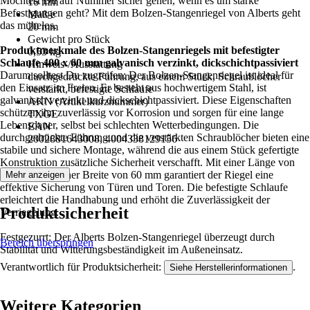
Möchtest Du auf Nummer sicher gehen, wenn es um starke
16 mm
Befestigungen geht? Mit dem Bolzen-Stangenriegel von Alberts geht
Maß e
das mühelos.
20 mm
Gewicht pro Stück
Produktmerkmale des Bolzen-Stangenriegels mit befestigter
0,53 kg
Schlaufe 400 x 60 mm galvanisch verzinkt, dickschichtpassiviert
Hinweis-/Ausstattung
Darum solltest Du zugreifen: Der Bolzen-Stangenriegel ist ideal für
durchgedrückte Führung, aus einem Stück, Schraublöcher
den Einsatz im Freien. Er besteht aus hochwertigem Stahl, ist
verstärkt, befestigte Schlaufe
galvanisch verzinkt und dickschichtpassiviert. Diese Eigenschaften
AKN (Artikelkurznummer)
schützen ihn zuverlässig vor Korrosion und sorgen für eine lange
TXGE
Lebensdauer, selbst bei schlechten Wetterbedingungen. Die
EAN
durchgedrückte Führung und die verstärkten Schraublöcher bieten eine
2002881643008, 4004338129156
stabile und sichere Montage, während die aus einem Stück gefertigte
Konstruktion zusätzliche Sicherheit verschafft. Mit einer Länge von
400 mm und einer Breite von 60 mm garantiert der Riegel eine
Mehr anzeigen
effektive Sicherung von Türen und Toren. Die befestigte Schlaufe
erleichtert die Handhabung und erhöht die Zuverlässigkeit der
Produktsicherheit
Verriegelung.
Festgezurrt: Der Alberts Bolzen-Stangenriegel überzeugt durch
Bereich überspringen
Stabilität und Witterungsbeständigkeit im Außeneinsatz.
Verantwortlich für Produktsicherheit:
.
Siehe Herstellerinformationen
Weitere Kategorien