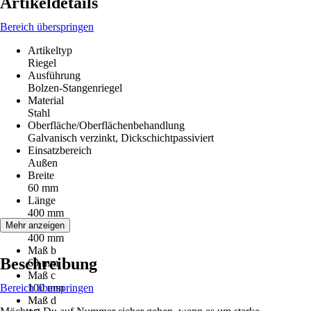
Artikeldetails
Bereich überspringen
Artikeltyp
Riegel
Ausführung
Bolzen-Stangenriegel
Material
Stahl
Oberfläche/Oberflächenbehandlung
Galvanisch verzinkt, Dickschichtpassiviert
Einsatzbereich
Außen
Breite
60 mm
Länge
400 mm
Maß a
Mehr anzeigen
400 mm
Maß b
Beschreibung
60 mm
Maß c
Bereich überspringen
100 mm
Maß d