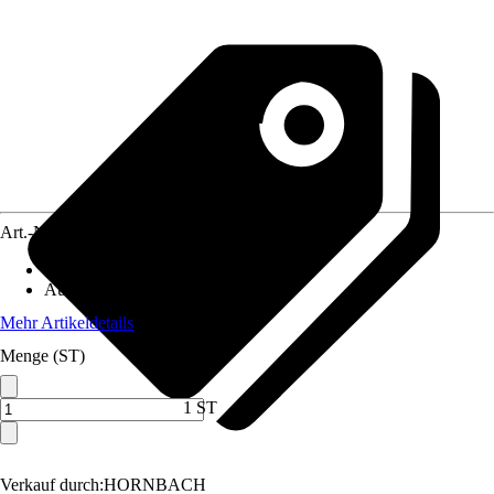
Art.-Nr.
2881643
Artikeltyp
:
Riegel
Ausführung
:
Bolzen-Stangenriegel
Mehr Artikeldetails
Menge (ST)
1 ST
Verkauf durch:
HORNBACH