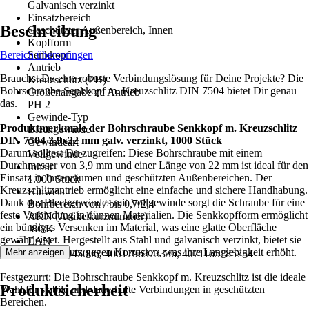
Galvanisch verzinkt
Einsatzbereich
Beschreibung
Geschützter Außenbereich, Innen
Kopfform
Bereich überspringen
Senkkopf
Antrieb
Brauchst Du eine robuste Verbindungslösung für Deine Projekte? Die
Kreuzschlitz (PH)
Bohrschraube Senkkopf m. Kreuzschlitz DIN 7504 bietet Dir genau
Größenangabe zu Antrieb
das.
PH 2
Gewinde-Typ
Produktmerkmale der Bohrschraube Senkkopf m. Kreuzschlitz
Blechgewinde
DIN 7504 3,9x22 mm galv. verzinkt, 1000 Stück
Gewindeart
Darum solltest Du zugreifen: Diese Bohrschraube mit einem
Vollgewinde
Durchmesser von 3,9 mm und einer Länge von 22 mm ist ideal für den
Inhalt
Einsatz in Innenräumen und geschützten Außenbereichen. Der
1.000 Stück
Kreuzschlitzantrieb ermöglicht eine einfache und sichere Handhabung.
Hinweis
Dank des Blechgewindes mit Vollgewinde sorgt die Schraube für eine
Bohrbereich von / bis 0,7/2,4
feste Verbindung in dünnen Materialien. Die Senkkopfform ermöglicht
AKN (Artikelkurznummer)
ein bündiges Versenken im Material, was eine glatte Oberfläche
J8GK
gewährleistet. Hergestellt aus Stahl und galvanisch verzinkt, bietet sie
EAN
einen guten Schutz gegen Korrosion, was ihre Langlebigkeit erhöht.
Mehr anzeigen
2003830945006, 4001796373336, 4071165185754
Festgezurrt: Die Bohrschraube Senkkopf m. Kreuzschlitz ist die ideale
Produktsicherheit
Wahl für stabile und dauerhafte Verbindungen in geschützten
Bereichen.