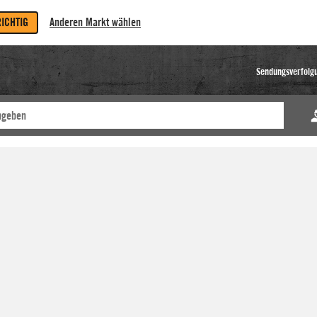
RICHTIG
Anderen Markt wählen
Sendungsverfolg