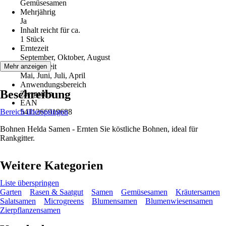
Gemüsesamen
Mehrjährig
Ja
Inhalt reicht für ca.
1 Stück
Erntezeit
September, Oktober, August
Aussaatzeit
Mehr anzeigen
Mai, Juni, Juli, April
Anwendungsbereich
Beschreibung
Ziergarten
EAN
Bereich überspringen
5411266919688
Bohnen Helda Samen - Ernten Sie köstliche Bohnen, ideal für
Rankgitter.
Weitere Kategorien
Liste überspringen
Garten
Rasen & Saatgut
Samen
Gemüsesamen
Kräutersamen
Salatsamen
Microgreens
Blumensamen
Blumenwiesensamen
Zierpflanzensamen