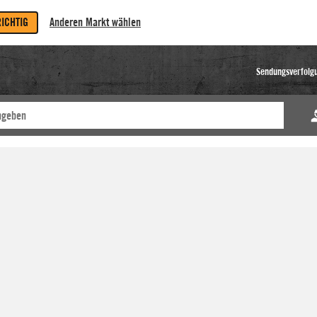
RICHTIG
Anderen Markt wählen
Sendungsverfolg