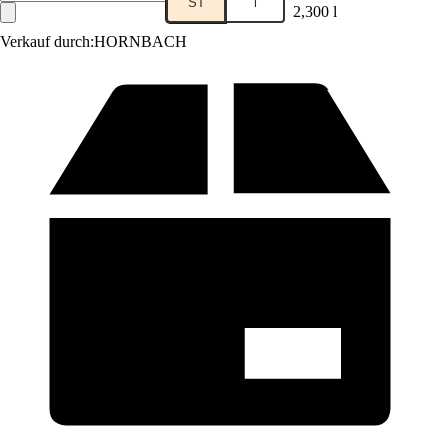
ST
l
2,300 l
Verkauf durch:
HORNBACH