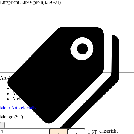
Entspricht 3,89 € pro l
(
3,89 €
/
l
)
Art.-Nr.
4282854
Körnung
:
0 mm
Artikeltyp
:
Bodengrund
Anwendungsbereich
:
Terrarium
Mehr Artikeldetails
Menge (ST)
entspricht
1 ST