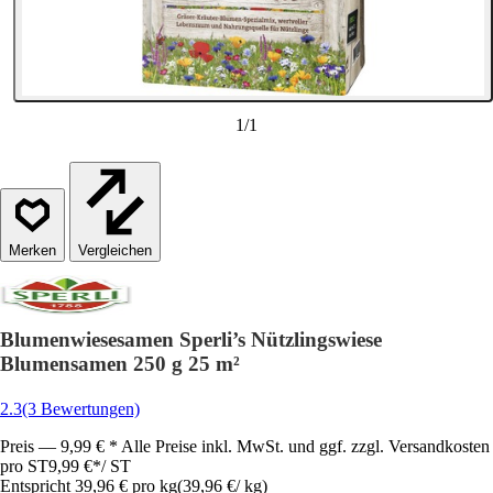
1
/
1
Vergleichen
Blumenwiesesamen Sperli’s Nützlingswiese
Blumensamen 250 g 25 m²
2.3
(3 Bewertungen)
Preis — 9,99 € * Alle Preise inkl. MwSt. und ggf. zzgl. Versandkosten
pro ST
9,99 €
*
/
ST
Entspricht 39,96 € pro kg
(
39,96 €
/
kg
)