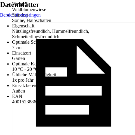
Datenblätter
Variante
Wildblumenwiese
Bereich überspringen
Standort
Sonne, Halbschatten
Eigenschaft
Nützlingsfreundlich, Hummelfreundlich,
Schmetterlingsfreundlich
Optimale Schnitthöhe
7 cm
Einsatzort
Garten
Optimale Keimtemperatur
10 °C - 20 °C
Übliche Mähhäufigkeit
1x pro Jahr
Einsatzbereich
Außen
EAN
4001523886955