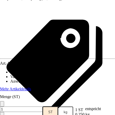
Art.-Nr.
4651942
Artikeltyp
:
Samen
Variante
:
Wildblumenwiese
Anwendung
:
Neuanlage
Mehr Artikeldetails
Menge (ST)
entspricht
1 ST
ST
kg
0,250 kg