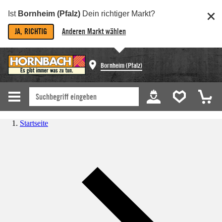
Ist
Bornheim (Pfalz)
Dein richtiger Markt?
JA, RICHTIG
Anderen Markt wählen
Bornheim (Pfalz)
Startseite