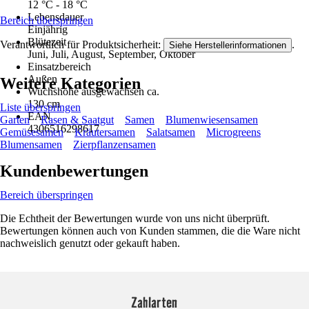
12 °C - 18 °C
Lebensdauer
Bereich überspringen
Einjährig
Blütezeit
Verantwortlich für Produktsicherheit:
.
Siehe Herstellerinformationen
Juni, Juli, August, September, Oktober
Einsatzbereich
Außen
Weitere Kategorien
Wuchshöhe ausgewachsen ca.
130 cm
Liste überspringen
EAN
Garten
Rasen & Saatgut
Samen
Blumenwiesensamen
4306516298617
Gemüsesamen
Kräutersamen
Salatsamen
Microgreens
Blumensamen
Zierpflanzensamen
Kundenbewertungen
Bereich überspringen
Die Echtheit der Bewertungen wurde von uns nicht überprüft.
Bewertungen können auch von Kunden stammen, die die Ware nicht
nachweislich genutzt oder gekauft haben.
Zahlarten