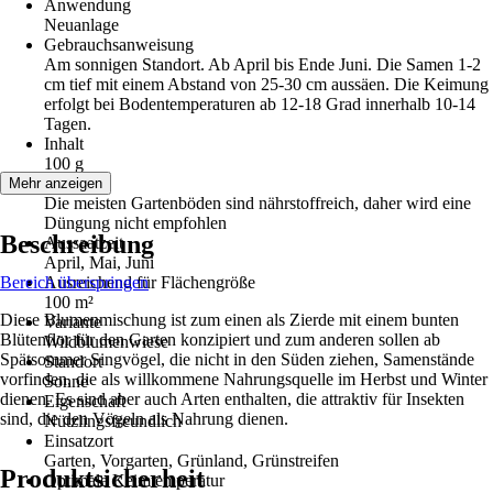
Anwendung
Neuanlage
Gebrauchsanweisung
Am sonnigen Standort. Ab April bis Ende Juni. Die Samen 1-2
cm tief mit einem Abstand von 25-30 cm aussäen. Die Keimung
erfolgt bei Bodentemperaturen ab 12-18 Grad innerhalb 10-14
Tagen.
Inhalt
100 g
Hinweis
Mehr anzeigen
Die meisten Gartenböden sind nährstoffreich, daher wird eine
Düngung nicht empfohlen
Beschreibung
Aussaatzeit
April, Mai, Juni
Bereich überspringen
Ausreichend für Flächengröße
100 m²
Diese Blumenmischung ist zum einen als Zierde mit einem bunten
Variante
Blütenflor für den Garten konzipiert und zum anderen sollen ab
Wildblumenwiese
Spätsommer Singvögel, die nicht in den Süden ziehen, Samenstände
Standort
vorfinden, die als willkommene Nahrungsquelle im Herbst und Winter
Sonne
dienen. Es sind aber auch Arten enthalten, die attraktiv für Insekten
Eigenschaft
sind, die den Vögeln als Nahrung dienen.
Nützlingsfreundlich
Einsatzort
Garten, Vorgarten, Grünland, Grünstreifen
Produktsicherheit
Optimale Keimtemperatur