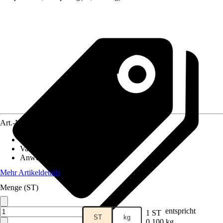
Art.-Nr.
12211737
Artikeltyp
:
Samen
Variante
:
Wildblumenwiese
Anwendung
:
Neuanlage
Mehr Artikeldetails
Menge (ST)
entspricht
1 ST
ST
kg
0,100 kg