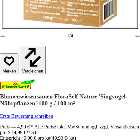
1
/
4
Vergleichen
Blumenwiesensamen FloraSelf Nature 'Singvogel-
Nährpflanzen' 100 g / 100 m²
Erste Bewertung schreiben
Preis — 4,99 € * Alle Preise inkl. MwSt. und ggf. zzgl. Versandkosten
pro ST
4,99 €
*
/
ST
Entspricht 49,90 € pro kg
(
49,90 €
/
kg
)