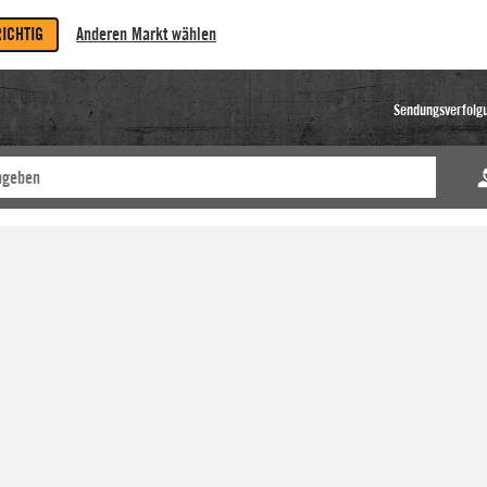
RICHTIG
Anderen Markt wählen
Sendungsverfolg