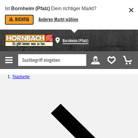
Ist
Bornheim (Pfalz)
Dein richtiger Markt?
JA, RICHTIG
Anderen Markt wählen
Bornheim (Pfalz)
Startseite