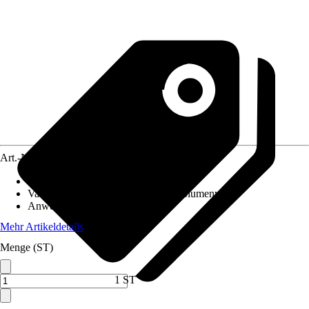
Art.-Nr.
12011421
Artikeltyp
:
Samen
Variante
:
Gartenblumenwiese, Wildblumenwiese
Anwendung
:
Neuanlage
Mehr Artikeldetails
Menge (ST)
1 ST