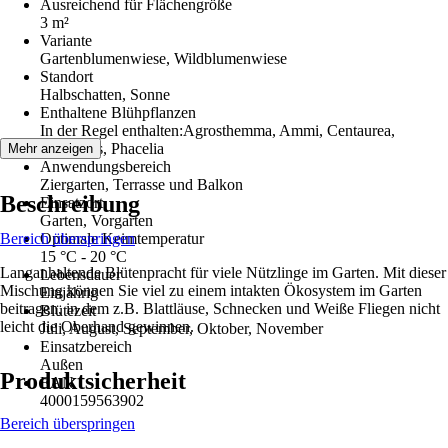
Ausreichend für Flächengröße
3 m²
Variante
Gartenblumenwiese, Wildblumenwiese
Standort
Halbschatten, Sonne
Enthaltene Blühpflanzen
In der Regel enthalten:Agrosthemma, Ammi, Centaurea,
Coreopsis, Phacelia
Mehr anzeigen
Anwendungsbereich
Ziergarten, Terrasse und Balkon
Beschreibung
Einsatzort
Garten, Vorgarten
Bereich überspringen
Optimale Keimtemperatur
15 °C - 20 °C
Langanhaltende Blütenpracht für viele Nützlinge im Garten. Mit dieser
Lebensdauer
Mischung können Sie viel zu einem intakten Ökosystem im Garten
Einjährig
beitragen, in dem z.B. Blattläuse, Schnecken und Weiße Fliegen nicht
Blütezeit
leicht die Oberhand gewinnen.
Juli, August, September, Oktober, November
Einsatzbereich
Außen
Produktsicherheit
EAN
4000159563902
Bereich überspringen