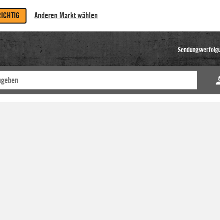
RICHTIG
Anderen Markt wählen
Sendungsverfolg