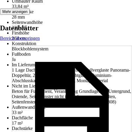
Umbauter Raum
33,84 m³
Wandstärke
Mehr anzeigen
28 mm
Seitenwandhöhe
Datenblätter
235 cm
Firsthöhe
Bereich überspringen
264 cm
Konstruktion
Blockbohlensystem
Fußboden
Ja
Im Lieferumfang enthalten
1 Lage Dachpappe, Fußboden 19 mm, Vollverglaste Panorama-
Doppeltür, 2 Panoramafenster (Echtglas), Aluminium-
Abschlusskante, Aufbauanleitung, Montagematerial
Nicht im Lieferumfang enthalten
Beton für Fundament, Verankerung Grundlager mit Untergrund,
Ostende, Seitenfenster nicht im Lieferumgang enthalten,
Seitenfenster als Panorama-Fenster bestellbar (8678808)
Außenwandfläche
33 m²
Dachfläche
17 m²
Dachstärke