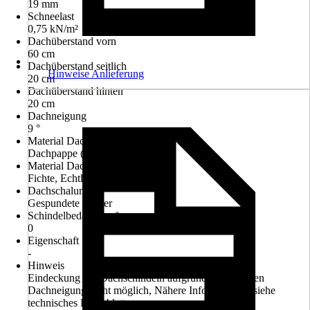
19 mm
Schneelast
0,75 kN/m²
Dachüberstand vorn
60 cm
Dachüberstand seitlich
Hinweise Anlieferung
20 cm
Dachüberstand hinten
20 cm
Dachneigung
9 °
Material Dacheindeckung
Dachpappe (zur Ersteindeckung)
Material Dach
Fichte, Echtholz
Dachschalung
Gespundete Bretter
Schindelbedarf in m²
0
Eigenschaft
-
Hinweis
Eindeckung mit Dachschindeln aufgrund der geringen
Dachneigung nicht möglich, Nähere Informationen siehe
technisches Datenblatt