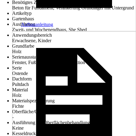
Benötigtes Zubehör
Beton für Fundament, Verankerung Grundlager mit Untergrund
Artikeltyp
Gartenhaus
Ausführung
Aufbauanleitung
Zweit- und Wochenendhaus, She Shed
Anwendungsbereich
Erwachsene, Kinder
Grundfarbe
Holz
Serienausstattung
Fenster, Fußboden, Unterkonstruktion
Serie
Ostende
Dachform
Pultdach
Material
Holz
Materialspezifizierung
Fichte
Oberfläche/Oberflächenbehandlung
-
Ausführung der Oberflächenbehandlung
Keine
Kesseldruckimprägniert