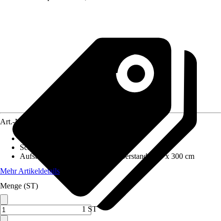
Art.-Nr.
8678831
Wandstärke
:
28 mm
Schneelast
:
0,75 kN/m²
Aufstellmaße B x T ohne Dachüberstand
:
400 x 300 cm
Mehr Artikeldetails
Menge (ST)
1 ST