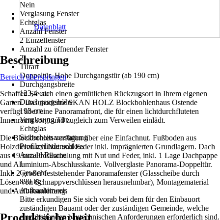
Nein
Verglasung Fenster
Echtglas
Datenblatt
Anzahl Fenster
2 Einzelfenster
Anzahl zu öffnender Fenster
Beschreibung
2
Türart
Doppeltür, Hohe Durchgangstür (ab 190 cm)
Bereich überspringen
Durchgangsbreite
123,4 cm
Schaffen Sie sich einen gemütlichen Rückzugsort in Ihrem eigenen
Durchgangshöhe
Garten. Das moderne SKAN HOLZ Blockbohlenhaus Ostende
193 cm
verfügt über eine Panoramafront, die für einen lichtdurchfluteten
Verglasung Tür
Innenraum sorgt und zugleich zum Verweilen einlädt.
Echtglas
Sicherheitsausstattung
Die Blockbohlen verfügen über eine Einfachnut. Fußboden aus
Profilzylinderschloss
Holzdielen mit Nut und Feder inkl. imprägnierten Grundlagern. Dach
Anzahl Räume
aus 19 mm Profilschalung mit Nut und Feder, inkl. 1 Lage Dachpappe
1
und Aluminium-Abschlusskante. Vollverglaste Panorama-Doppeltür.
Gewicht
Inkl. 2 großer feststehender Panoramafenster (Glasscheibe durch
890 kg
Lösen von Schnappverschlüssen herausnehmbar), Montagematerial
Aufbauhinweis
und Aufbauanleitung.
Bitte erkundigen Sie sich vorab bei dem für den Einbauort
zuständigen Bauamt oder der zuständigen Gemeinde, welche
Produktsicherheit
einzuhaltenden bautechnischen Anforderungen erforderlich sind.