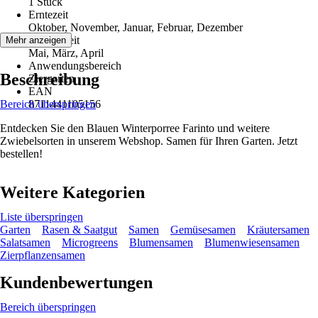
1 Stück
Erntezeit
Oktober, November, Januar, Februar, Dezember
Aussaatzeit
Mehr anzeigen
Mai, März, April
Anwendungsbereich
Beschreibung
Ziergarten
EAN
Bereich überspringen
8711441105156
Entdecken Sie den Blauen Winterporree Farinto und weitere
Zwiebelsorten in unserem Webshop. Samen für Ihren Garten. Jetzt
bestellen!
Weitere Kategorien
Liste überspringen
Garten
Rasen & Saatgut
Samen
Gemüsesamen
Kräutersamen
Salatsamen
Microgreens
Blumensamen
Blumenwiesensamen
Zierpflanzensamen
Kundenbewertungen
Bereich überspringen