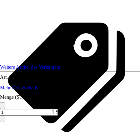
Weitere Artikel des Verkäufers
Art.-Nr.
12343162
Mehr Artikeldetails
Menge (ST)
1 ST