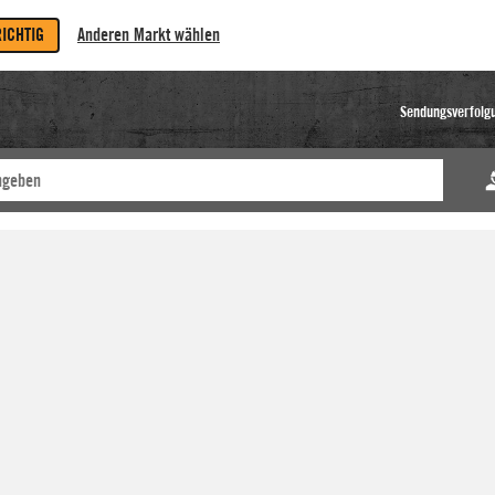
RICHTIG
Anderen Markt wählen
Sendungsverfolg