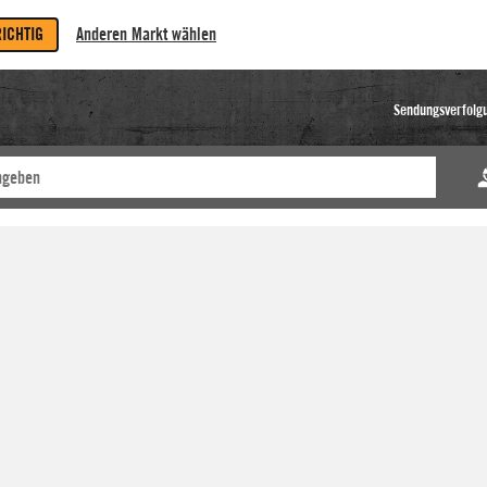
RICHTIG
Anderen Markt wählen
Sendungsverfolg