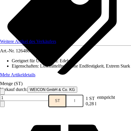
Weitere Artikel des Verkäufers
Art.-Nr.
12648602
Geeignet für Untergrund
:
Edelstahl
Eigenschaften
:
Lösemittelfrei, Hohe Endfestigkeit, Extrem Stark
Mehr Artikeldetails
Menge (ST)
Verkauf durch:
WEICON GmbH & Co. KG
entspricht
1 ST
ST
l
0,28 l