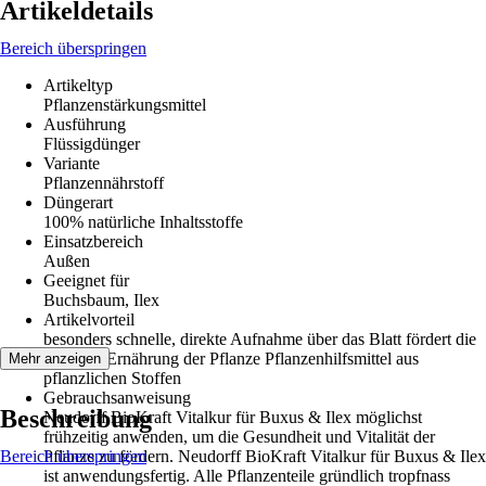
Artikeldetails
Bereich überspringen
Artikeltyp
Pflanzenstärkungsmittel
Ausführung
Flüssigdünger
Variante
Pflanzennährstoff
Düngerart
100% natürliche Inhaltsstoffe
Einsatzbereich
Außen
Geeignet für
Buchsbaum, Ilex
Artikelvorteil
besonders schnelle, direkte Aufnahme über das Blatt fördert die
optimale Ernährung der Pflanze Pflanzenhilfsmittel aus
Mehr anzeigen
pflanzlichen Stoffen
Gebrauchsanweisung
Beschreibung
Neudorff BioKraft Vitalkur für Buxus & Ilex möglichst
frühzeitig anwenden, um die Gesundheit und Vitalität der
Bereich überspringen
Pflanze zu fördern. Neudorff BioKraft Vitalkur für Buxus & Ilex
ist anwendungsfertig. Alle Pflanzenteile gründlich tropfnass