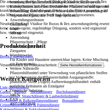
Die anwendungsfertige Neudorff BioKraft Vitalkur für Buxus & Ilex
benetzen. Bei Sonneneinstrahlung können Schäden an den
aus spurenelementreichen Pflanzenextrakten vitalisiert schädlings- und
Kulturpflanzen auftreten. Deshalb die Pflanzen bei und nach der
krankheitsanfällige Buchsbäume. Direkt auf die Blätter gespritzt, wird
Behandlung nicht der prallen Sonne aussetzen. Anwendung ab
das Mittel von der Pflanzen schnell und direkt aufgenommen.
Vegetationsbeginn, alle 7-10 Tage spritzen.
Anwendungszeitraum
Neudorff BioKraft Vitalkur für Buxus & Ilex anwendungsfertig ersetzt
Ganzjährig
keine ausgewogene, regelmäßige Düngung, sondern wird ergänzend
Inhalt
bzw. vorbeugend eingesetzt.
500 ml
Anwendung
Pflanzenschutz / -Pflege
Produktsicherheit
Anwendungsbereich
Ziergarten
Warnhinweise
Bereich überspringen
Für Kinder und Haustiere unerreichbar lagern. Keine Mischung
mit Futtermitteln.
Verantwortlich für Produktsicherheit:
.
Siehe Herstellerinformationen
Weitere Nährstoffe
Pflanzenhilfsmittel unter Verwendung von pflanzlichen Stoffen
zur Verbesserung der Pflanzenvitalität Ausgangsstoffe:
Weitere Kategorien
pflanzliche Stoffe (Algen) Aufbereitungshilfsmittel: enthält
natürliche Fettsäuren als Emulgator
Liste überspringen
Organische Substanz
Garten
Dünger
Spezialdünger
Buchsbaumdünger
100 %
Baumdünger, Strauchdünger & Laubgehölzdünger
EAN
Beetdünger & Balkonpflanzendünger
Bonsaidünger
4005240019849
Grünpflanzendünger & Palmendünger
Kakteendünger & Sukkulentendünger