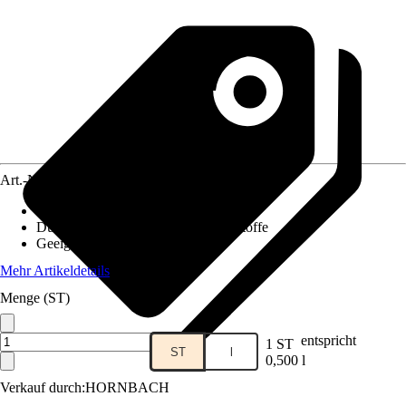
Art.-Nr.
6233815
Ausführung
:
Flüssigdünger
Düngerart
:
100% natürliche Inhaltsstoffe
Geeignet für
:
Buchsbaum, Ilex
Mehr Artikeldetails
Menge (ST)
entspricht
1 ST
ST
l
0,500 l
Verkauf durch:
HORNBACH