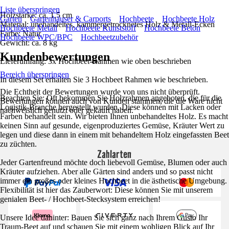
Liste überspringen
Holzstärke: ca. 1,5 cm
Garten
Gartenhäuser & Carports
Hochbeete
Hochbeete Holz
Material: unehandeltes, kammergetrocknetes Holz & Metall-Ecken
Hochbeete Metall
Hochbeete Kunststoff
Hochbeete Beton
Farbe: Natur
Hochbeete WPC/BPC
Hochbeetzubehör
Gewicht: ca. 8 kg
Kundenbewertungen
Lieferumfang: 3x Hochbeet-Rahmen wie oben beschrieben
Bereich überspringen
In diesem Set erhalten Sie 3 Hochbeet Rahmen wie beschrieben.
Die Echtheit der Bewertungen wurde von uns nicht überprüft.
Beachten Sie: Oft bekommen Sie Holzrahmen angeboten, die für die
Bewertungen können auch von Kunden stammen, die die Ware nicht
Logistik-Branche hergestellt wurden. Diese können mit Lacken oder
nachweislich genutzt oder gekauft haben.
Farben behandelt sein. Wir bieten Ihnen unbehandeltes Holz. Es macht
keinen Sinn auf gesunde, eigenproduziertes Gemüse, Kräuter Wert zu
legen und diese dann in einem mit behandeltem Holz eingefassten Beet
zu züchten.
Zahlarten
Jeder Gartenfreund möchte doch liebevoll Gemüse, Blumen oder auch
Kräuter aufziehen. Aber alle Gärten sind anders und so passt nicht
immer ein großes oder kleines Hochbeet in die ästhetische Umgebung.
Flexibilität ist hier das Zauberwort: Diese können Sie mit unserem
genialen Beet- / Hochbeet-Stecksystem erreichen!
Unsere Idee dahinter: Bauen Sie sich ganz nach Ihrem Gusto Ihr
Traum-Beet auf und schauen Sie mit einem wohligen Blick auf Ihr