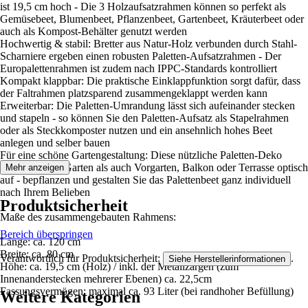
ist 19,5 cm hoch - Die 3 Holzaufsatzrahmen können so perfekt als
Gemüsebeet, Blumenbeet, Pflanzenbeet, Gartenbeet, Kräuterbeet oder
auch als Kompost-Behälter genutzt werden
Hochwertig & stabil: Bretter aus Natur-Holz verbunden durch Stahl-
Scharniere ergeben einen robusten Paletten-Aufsatzrahmen - Der
Europalettenrahmen ist zudem nach IPPC-Standards kontrolliert
Kompakt klappbar: Die praktische Einklappfunktion sorgt dafür, dass
der Faltrahmen platzsparend zusammengeklappt werden kann
Erweiterbar: Die Paletten-Umrandung lässt sich aufeinander stecken
und stapeln - so können Sie den Paletten-Aufsatz als Stapelrahmen
oder als Steckkomposter nutzen und ein ansehnlich hohes Beet
anlegen und selber bauen
Für eine schöne Gartengestaltung: Diese nützliche Paletten-Deko
wertet sowohl Garten als auch Vorgarten, Balkon oder Terrasse optisch
Mehr anzeigen
auf - bepflanzen und gestalten Sie das Palettenbeet ganz individuell
nach Ihrem Belieben
Produktsicherheit
Maße des zusammengebauten Rahmens:
Bereich überspringen
Länge: ca. 120 cm
Breite: ca. 80 cm
Verantwortlich für Produktsicherheit:
.
Siehe Herstellerinformationen
Höhe: ca. 19,5 cm (Holz) / inkl. der Metallzargen (zum
Innenanderstecken mehrerer Ebenen) ca. 22,5cm
Fassungsvermögen: maximal ca. 93 Liter (bei randhoher Befüllung)
Weitere Kategorien