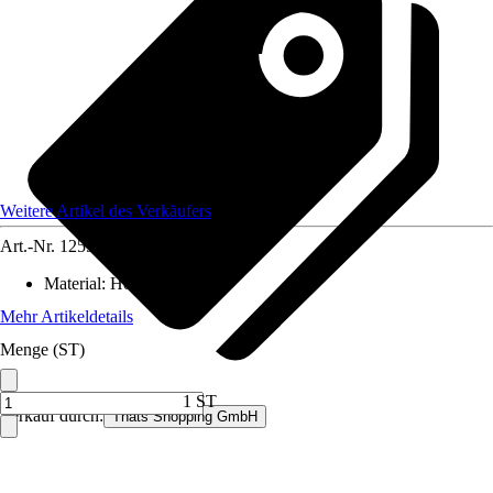
Weitere Artikel des Verkäufers
Art.-Nr.
12597309
Material
:
Holz
Mehr Artikeldetails
Menge (ST)
1 ST
Verkauf durch:
Thats Shopping GmbH