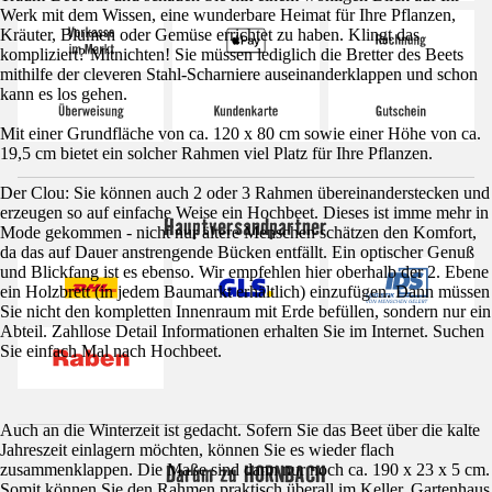
Werk mit dem Wissen, eine wunderbare Heimat für Ihre Pflanzen,
Kräuter, Blumen oder Gemüse errichtet zu haben. Klingt das
kompliziert? Mitnichten! Sie müssen lediglich die Bretter des Beets
mithilfe der cleveren Stahl-Scharniere auseinanderklappen und schon
kann es los gehen.
Mit einer Grundfläche von ca. 120 x 80 cm sowie einer Höhe von ca.
19,5 cm bietet ein solcher Rahmen viel Platz für Ihre Pflanzen.
Der Clou: Sie können auch 2 oder 3 Rahmen übereinanderstecken und
erzeugen so auf einfache Weise ein Hochbeet. Dieses ist imme mehr in
Hauptversandpartner
Mode gekommen - nicht nur ältere Menschen schätzen den Komfort,
da das auf Dauer anstrengende Bücken entfällt. Ein optischer Genuß
und Blickfang ist es ebenso. Wir empfehlen hier oberhalb der 2. Ebene
ein Holzbrett (in jedem Baumarkt erhältlich) einzufügen. Dann müssen
Sie nicht den kompletten Innenraum mit Erde befüllen, sondern nur ein
Abteil. Zahllose Detail Informationen erhalten Sie im Internet. Suchen
Sie einfach Mal nach Hochbeet.
Auch an die Winterzeit ist gedacht. Sofern Sie das Beet über die kalte
Jahreszeit einlagern möchten, können Sie es wieder flach
Darum zu HORNBACH
zusammenklappen. Die Maße sind dann nur noch ca. 190 x 23 x 5 cm.
Somit können Sie den Rahmen praktisch überall im Keller, Gartenhaus