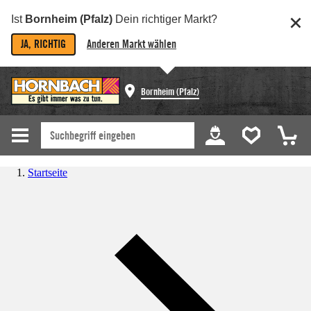
Ist
Bornheim (Pfalz)
Dein richtiger Markt?
JA, RICHTIG
Anderen Markt wählen
Bornheim (Pfalz)
Startseite