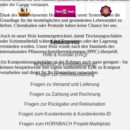
oder der Garage verstauen.
Dank des naturbelassenen Holzes vermag unser System Ihnen die
Grundlage für die bestmöglichen und gesündesten Lebensmittel zu
liefern. Chemikalien oder Pestizide haben keine Chance bei uns.
Auch ist unser Holz kammergetrocknet, damit Trocknungsschäden
Kundenservice
oder Schimmelbefall währen des Transportes oder der Lagerung
vermieden werden. Unser Holz wurde nach den Standards des
internationalen Pflanzenschutzübereinkommen (IPPC) überprüft.
Hilfe & Kontakt (FAQ)
Als Kompostierungsbehälter ist der Rahmen auch super geeignet - Sie
HORNBACH Projektberatung
können beispielsweise Ihre eigene humusreiche Erde zu Kompost
verarbeiten und direkt für Ihr Blumenbeet verwenden.
Fragen zur Onlinebestellung
Fragen zu Versand und Lieferung
Fragen zu Zahlung und Rechnung
Fragen zur Rückgabe und Reklamation
Fragen zum Kundenkonto & Kundenkonto-ID
Fragen zum HORNBACH Projekt-Marktplatz