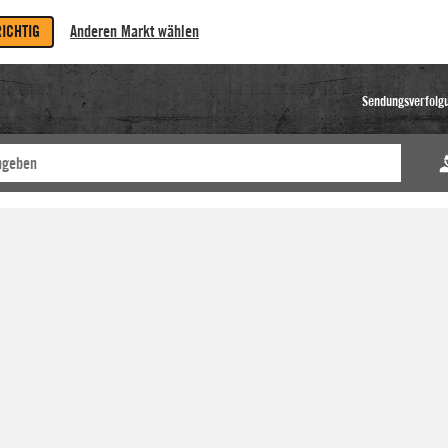
RICHTIG
Anderen Markt wählen
Sendungsverfolg