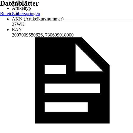
Datenblätter
3,5 cm
Artikeltyp
Bereich überspringen
Zaun
AKN (Artikelkurznummer)
27WK
EAN
2007009550626, 730699018900