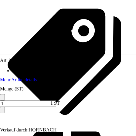
Art.-Nr.
10702783
Gewicht
:
65 kg
Mehr Artikeldetails
Menge (ST)
1 ST
Verkauf durch:
HORNBACH