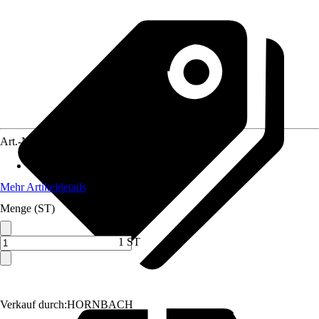
Art.-Nr.
10702759
Gewicht
:
65 kg
Mehr Artikeldetails
Menge (ST)
1 ST
Verkauf durch:
HORNBACH