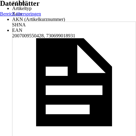
Datenblätter
3,5 cm
Artikeltyp
Bereich überspringen
Zaun
AKN (Artikelkurznummer)
SHNA
EAN
2007009550428, 730699018931