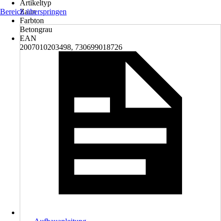
Artikeltyp
Bereich überspringen
Zaun
Farbton
Betongrau
EAN
2007010203498, 730699018726