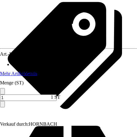
Art.-Nr.
12319506
Gewicht
:
35,5 kg
Mehr Artikeldetails
Menge (ST)
1 ST
Verkauf durch:
HORNBACH