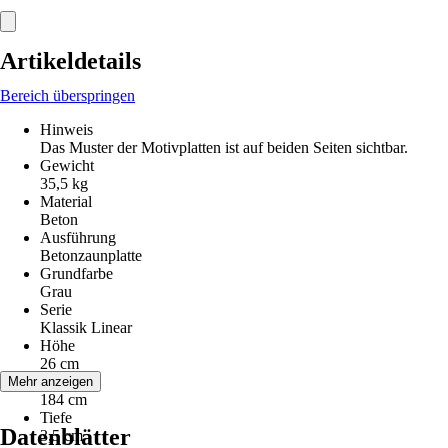
Artikeldetails
Bereich überspringen
Hinweis
Das Muster der Motivplatten ist auf beiden Seiten sichtbar.
Gewicht
35,5 kg
Material
Beton
Ausführung
Betonzaunplatte
Grundfarbe
Grau
Serie
Klassik Linear
Höhe
26 cm
Breite
Mehr anzeigen
184 cm
Tiefe
Datenblätter
3,5 cm