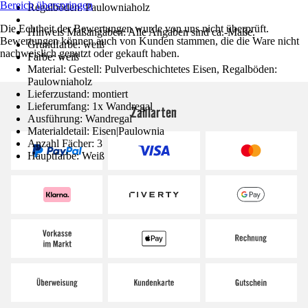
Bereich überspringen
Regalböden: Paulowniaholz
Die Echtheit der Bewertungen wurde von uns nicht überprüft.
Hinweis Maßangaben: Alle Angaben sind ca.-Maße.
Bewertungen können auch von Kunden stammen, die die Ware nicht
Grundfarbe: weiß
nachweislich genutzt oder gekauft haben.
Farbe: weiß
Material: Gestell: Pulverbeschichtetes Eisen, Regalböden:
Paulowniaholz
Lieferzustand: montiert
Lieferumfang: 1x Wandregal
Zahlarten
Ausführung: Wandregal
Materialdetail: Eisen|Paulownia
Anzahl Fächer: 3
Hauptfarbe: Weiß