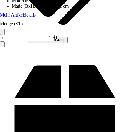
Material
:
Holz
Maße (BxHxT)
:
43x49x11 cm
Mehr Artikeldetails
Menge (ST)
1 ST
Verkauf durch:
Procommerce Group