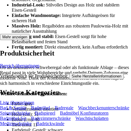
Industrial-Look:
Stilvolles Design aus Holz und stabilem
Eisen-Gestell
Einfache Wandmontage:
Integrierte Aufhängeösen für
sicheren Halt
Massives Holz:
Regalböden aus robustem Paulownia-Holz mit
natürlicher Ausstrahlung
Langlebig und stabil:
Eisen-Gestell sorgt für hohe
Mehr anzeigen
Belastbarkeit und festen Stand
Fertig montiert:
Direkt einsatzbereit, kein Aufbau erforderlich
Produktsicherheit
Bereich überspringen
Ob als dekoratives Schweberegal oder als funktionale Ablage – dieses
Regal passt in viele Wohnbereiche und verleiht Deinem Zuhause eine
Verantwortlich für Produktsicherheit:
.
Siehe Herstellerinformationen
moderne Note. Dank der Kombination aus Holz und Metall fügt es
sich harmonisch in verschiedene Einrichtungsstile ein.
Weitere Kategorien
Weitere technische Eigenschaften:
Liste überspringen
Farbe: gray
Bad & Sanitär
Badmöbel
Badregale
Waschbeckenunterschränke
Versandzustand: montiert
Spiegelschränke
Badspiegel
Badmöbel Konfiguratoren
Höhe (cm): 51
Badmöbel-Set
Badezimmerschränke
Waschtischplatten
Breite (cm): 40
Medizinschränke
Badrückwände
Tiefe (cm): 11
Farbdetail: Gestell: schwarz