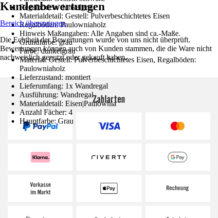
Kundenbewertungen
Regalböden: dunkelgrau
Materialdetail: Gestell: Pulverbeschichtetes Eisen
Bereich überspringen
Regalböden: Paulowniaholz
Hinweis Maßangaben: Alle Angaben sind ca.-Maße.
Die Echtheit der Bewertungen wurde von uns nicht überprüft.
Grundfarbe: grau
Bewertungen können auch von Kunden stammen, die die Ware nicht
Farbe: dunkelgrau
nachweislich genutzt oder gekauft haben.
Material: Gestell: Pulverbeschichtetes Eisen, Regalböden:
Paulowniaholz
Lieferzustand: montiert
Lieferumfang: 1x Wandregal
Ausführung: Wandregal
Zahlarten
Materialdetail: Eisen|Paulownia
Anzahl Fächer: 4
Hauptfarbe: Grau