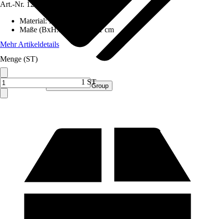
Art.-Nr.
12585422
Material
:
Holz
Maße (BxHxT)
:
51x40x11 cm
Mehr Artikeldetails
Menge (ST)
1 ST
Verkauf durch:
Procommerce Group