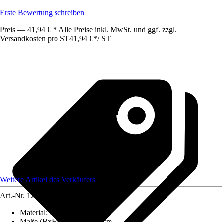
Erste Bewertung schreiben
Preis — 41,94 € * Alle Preise inkl. MwSt. und ggf. zzgl.
Versandkosten pro ST
41,94 €
*
/
ST
Weitere Artikel des Verkäufers
Art.-Nr.
12584513
Material
:
Holz
Maße (BxHxT)
:
8x40x25 cm