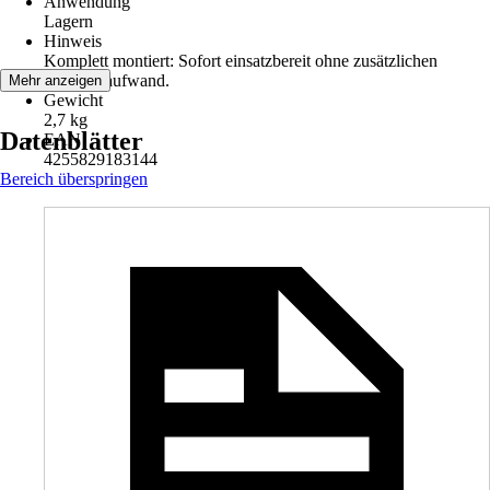
Anwendung
Lagern
Hinweis
Komplett montiert: Sofort einsatzbereit ohne zusätzlichen
Montageaufwand.
Mehr anzeigen
Gewicht
2,7 kg
Datenblätter
EAN
4255829183144
Bereich überspringen