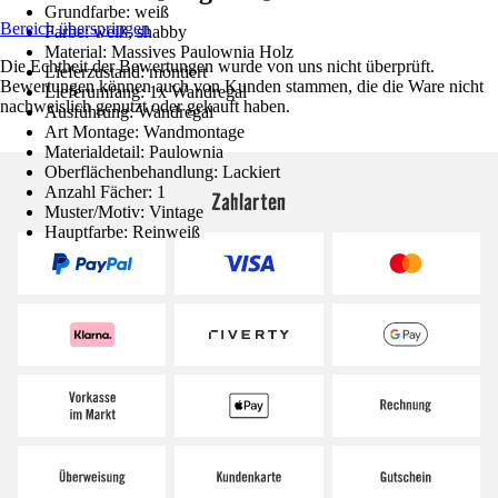
Grundfarbe: weiß
Bereich überspringen
Farbe: weiß, shabby
Material: Massives Paulownia Holz
Die Echtheit der Bewertungen wurde von uns nicht überprüft.
Lieferzustand: montiert
Bewertungen können auch von Kunden stammen, die die Ware nicht
Lieferumfang: 1x Wandregal
nachweislich genutzt oder gekauft haben.
Ausführung: Wandregal
Art Montage: Wandmontage
Materialdetail: Paulownia
Oberflächenbehandlung: Lackiert
Anzahl Fächer: 1
Zahlarten
Muster/Motiv: Vintage
Hauptfarbe: Reinweiß