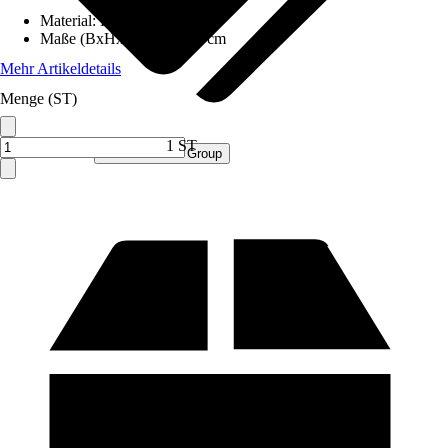
Material
:
Holz
Maße (BxHxT)
:
8x80x25 cm
Mehr Artikeldetails
Menge (ST)
1 ST
Verkauf durch:
Procommerce Group