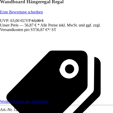
Wandboard Hängeregal Regal
Erste Bewertung schreiben
UVP: 63,00 €
UVP
63,00 €
Unser Preis — 56,87 € * Alle Preise inkl. MwSt. und ggf. zzgl.
Versandkosten pro ST
56,87 €
*
/
ST
Weitere Artikel des Verkäufers
Art.-Nr.
12585385