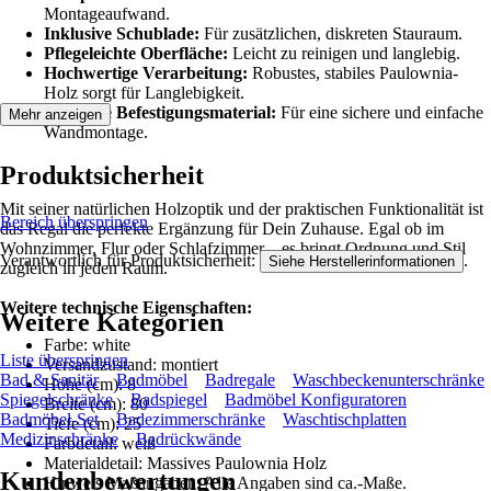
Montageaufwand.
Inklusive Schublade:
Für zusätzlichen, diskreten Stauraum.
Pflegeleichte Oberfläche:
Leicht zu reinigen und langlebig.
Hochwertige Verarbeitung:
Robustes, stabiles Paulownia-
Holz sorgt für Langlebigkeit.
Inklusive Befestigungsmaterial:
Für eine sichere und einfache
Mehr anzeigen
Wandmontage.
Produktsicherheit
Mit seiner natürlichen Holzoptik und der praktischen Funktionalität ist
Bereich überspringen
das Regal die perfekte Ergänzung für Dein Zuhause. Egal ob im
Wohnzimmer, Flur oder Schlafzimmer – es bringt Ordnung und Stil
Verantwortlich für Produktsicherheit:
.
Siehe Herstellerinformationen
zugleich in jeden Raum.
Weitere technische Eigenschaften:
Weitere Kategorien
Farbe: white
Liste überspringen
Versandzustand: montiert
Bad & Sanitär
Badmöbel
Badregale
Waschbeckenunterschränke
Höhe (cm): 8
Spiegelschränke
Badspiegel
Badmöbel Konfiguratoren
Breite (cm): 80
Badmöbel-Set
Badezimmerschränke
Waschtischplatten
Tiefe (cm): 25
Medizinschränke
Badrückwände
Farbdetail: weiß
Materialdetail: Massives Paulownia Holz
Kundenbewertungen
Hinweis Maßangaben: Alle Angaben sind ca.-Maße.