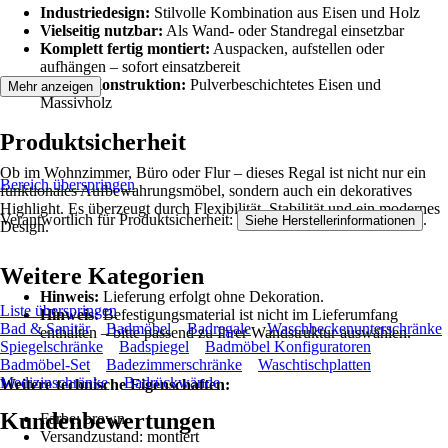
Industriedesign:
Stilvolle Kombination aus Eisen und Holz
Vielseitig nutzbar:
Als Wand- oder Standregal einsetzbar
Komplett fertig montiert:
Auspacken, aufstellen oder
aufhängen – sofort einsatzbereit
Stabile Konstruktion:
Pulverbeschichtetes Eisen und
Mehr anzeigen
Massivholz
Produktsicherheit
Ob im Wohnzimmer, Büro oder Flur – dieses Regal ist nicht nur ein
Bereich überspringen
funktionales Aufbewahrungsmöbel, sondern auch ein dekoratives
Highlight. Es überzeugt durch Flexibilität, Stabilität und ein modernes
Verantwortlich für Produktsicherheit:
.
Siehe Herstellerinformationen
Design.
Weitere Kategorien
Hinweis:
Lieferung erfolgt ohne Dekoration.
Liste überspringen
Hinweis:
Befestigungsmaterial ist nicht im Lieferumfang
Bad & Sanitär
Badmöbel
Badregale
Waschbeckenunterschränke
enthalten – bitte passend zu Ihrer Wandstruktur auswählen.
Spiegelschränke
Badspiegel
Badmöbel Konfiguratoren
Badmöbel-Set
Badezimmerschränke
Waschtischplatten
Medizinschränke
Badrückwände
Weitere technische Eigenschaften:
Kundenbewertungen
Farbe: brown
Versandzustand: montiert