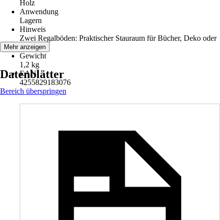
Holz
Anwendung
Lagern
Hinweis
Zwei Regalböden: Praktischer Stauraum für Bücher, Deko oder
Pflanzen
Mehr anzeigen
Gewicht
1,2 kg
Datenblätter
EAN
4255829183076
Bereich überspringen