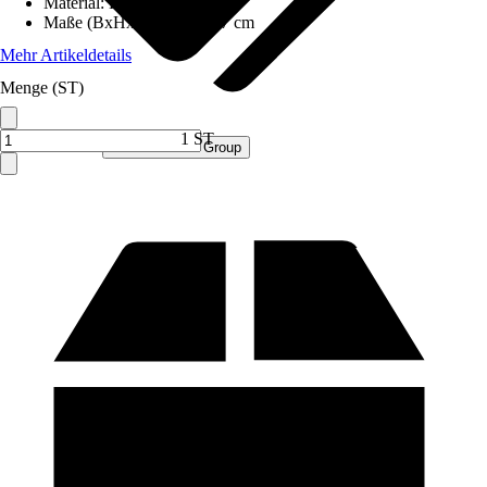
Material
:
Holz
Maße (BxHxT)
:
50x35x17 cm
Mehr Artikeldetails
Menge (ST)
1 ST
Verkauf durch:
Procommerce Group