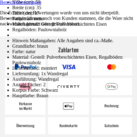
Höhe (cm): 50
Bereich überspringen
Breite (cm): 35
Die Echtheit der Bewertungen wurde von uns nicht überprüft.
Tiefe (cm): 17
Bewertungen können auch von Kunden stammen, die die Ware nicht
Farbdetail: natur
nachweislich genutzt oder gekauft haben.
Materialdetail: Gestell: Pulverbeschichtetes Eisen
Regalböden: Paulowniaholz
Hinweis Maßangaben: Alle Angaben sind ca.-Maße.
Grundfarbe: braun
Zahlarten
Farbe: natur
Material: Gestell: Pulverbeschichtetes Eisen, Regalböden:
Paulowniaholz
Lieferzustand: montiert
Lieferumfang: 1x Wandregal
Ausführung: Wandregal
Anzahl Fächer: 2
Korpus Farbe: Schwarz
Hauptfarbe: Braun