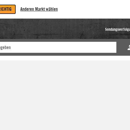
RICHTIG
Anderen Markt wählen
Sendungsverfolg