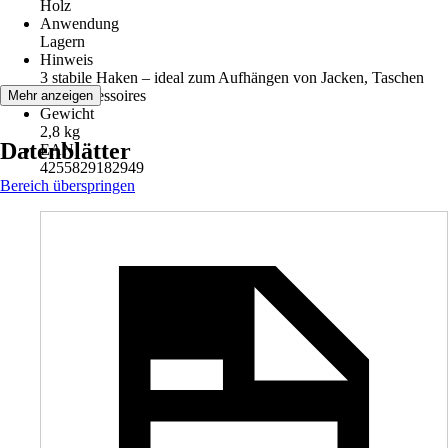
Holz
Anwendung
Lagern
Hinweis
3 stabile Haken – ideal zum Aufhängen von Jacken, Taschen
oder Accessoires
Mehr anzeigen
Gewicht
2,8 kg
Datenblätter
EAN
4255829182949
Bereich überspringen