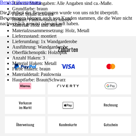
Bereich überspringen
Hinweis Maßangaben: Alle Angaben sind ca.-Maße.
Grundfarbe: braun
Die Echtheit der Bewertungen wurde von uns nicht überprüft.
Farbe: braun schwarz
Bewertungen können auch von Kunden stammen, die die Ware nicht
Holzart: Paulowniaholz massiv
nachweislich genutzt oder gekauft haben.
Material: Holz und Metall
Materialzusammensetzung: Holz, Metall
Lieferzustand: montiert
Lieferumfang: 1x Wandgarderobe
Ausführung: Wandgarderobe
Zahlarten
Oberflächenoptik: Holzoptik
Anzahl Haken: 3
Material Haken: Metall
Farbe Haken: braun
Materialdetail: Paulownia
Hauptfarbe: Braun|Schwarz