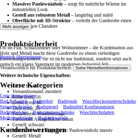
Massives Paulowniaholz
– sorgt für natürliche Wärme im
industriellen Look
Gestell aus robustem Metall
– langlebig und stabil
Oberfläche mit 3D-Struktur
– verleiht der Garderobe einen
einzigartigen Charakter
Mehr anzeigen
Produktsicherheit
Ob im Flur, Schlafzimmer oder Wohnzimmer – die Kombination aus
Holz und Metall macht diese Garderobe zu einem vielseitigen
Bereich überspringen
Einrichtungselement. Sie ist nicht nur funktional, sondern setzt auch
optisch ein klares Statement im modernen Industrial-Stil.
Verantwortlich für Produktsicherheit:
.
Siehe Herstellerinformationen
Weitere technische Eigenschaften:
Weitere Kategorien
Farbe: brown
Versandzustand: montiert
Liste überspringen
Höhe (cm): 16
Bad & Sanitär
Badmöbel
Badregale
Waschbeckenunterschränke
Breite (cm): 60
Spiegelschränke
Badspiegel
Badmöbel Konfiguratoren
Tiefe (cm): 25
Badmöbel-Set
Badezimmerschränke
Waschtischplatten
Funktionen: Wandmontage
Medizinschränke
Badrückwände
Farbdetail: Ablagefläche: braun
Gestell: schwarz
Kundenbewertungen
Materialdetail: Ablagefläche: Paulowniaholz massiv
Gestell: Metall