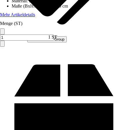
Material
:
Holz
Maße (BxHxT)
:
16x60x25 cm
Mehr Artikeldetails
Menge (ST)
1 ST
Verkauf durch:
Procommerce Group