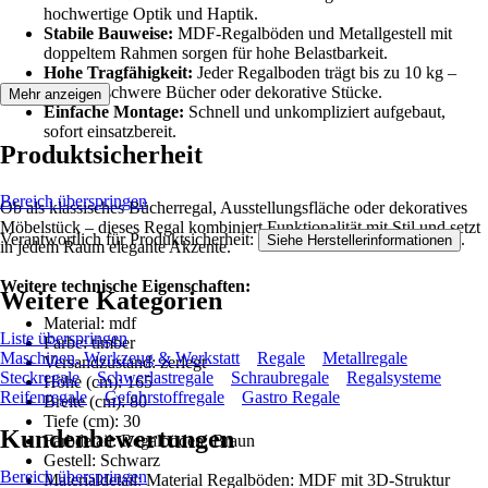
hochwertige Optik und Haptik.
Stabile Bauweise:
MDF-Regalböden und Metallgestell mit
doppeltem Rahmen sorgen für hohe Belastbarkeit.
Hohe Tragfähigkeit:
Jeder Regalboden trägt bis zu 10 kg –
ideal für schwere Bücher oder dekorative Stücke.
Mehr anzeigen
Einfache Montage:
Schnell und unkompliziert aufgebaut,
sofort einsatzbereit.
Produktsicherheit
Bereich überspringen
Ob als klassisches Bücherregal, Ausstellungsfläche oder dekoratives
Möbelstück – dieses Regal kombiniert Funktionalität mit Stil und setzt
Verantwortlich für Produktsicherheit:
.
Siehe Herstellerinformationen
in jedem Raum elegante Akzente.
Weitere technische Eigenschaften:
Weitere Kategorien
Material: mdf
Liste überspringen
Farbe: timber
Maschinen, Werkzeug & Werkstatt
Regale
Metallregale
Versandzustand: zerlegt
Steckregale
Schwerlastregale
Schraubregale
Regalsysteme
Höhe (cm): 165
Reifenregale
Gefahrstoffregale
Gastro Regale
Breite (cm): 80
Tiefe (cm): 30
Kundenbewertungen
Farbdetail: Regalböden: Braun
Gestell: Schwarz
Bereich überspringen
Materialdetail: Material Regalböden: MDF mit 3D-Struktur