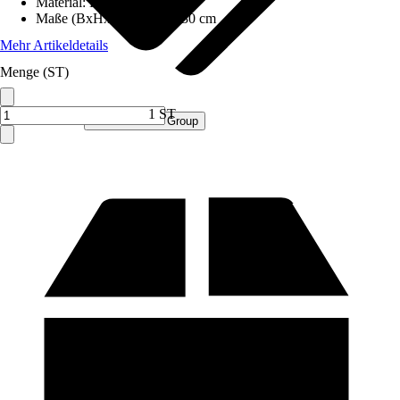
Material
:
Holz
Maße (BxHxT)
:
165x80x30 cm
Mehr Artikeldetails
Menge (ST)
1 ST
Verkauf durch:
Procommerce Group