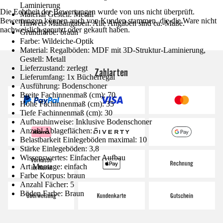
Laminierung
Die Echtheit der Bewertungen wurde von uns nicht überprüft.
Material Gestell: Metall
Bewertungen können auch von Kunden stammen, die die Ware nicht
Hinweis Maßangaben: Alle Angaben sind ca.-Maße.
nachweislich genutzt oder gekauft haben.
Grundfarbe: braun
Farbe: Wildeiche-Optik
Material: Regalböden: MDF mit 3D-Struktur-Laminierung,
Gestell: Metall
Lieferzustand: zerlegt
Zahlarten
Lieferumfang: 1x Bücherregal
Ausführung: Bodenschoner
Breite Fachinnenmaß (cm): 70
Höhe Fachinnenmaß (cm): 35
Tiefe Fachinnenmaß (cm): 30
Aufbauhinweise: Inklusive Bodenschoner
Anzahl Ablageflächen: 5
Belastbarkeit Einlegeböden maximal: 10
Stärke Einlegeböden: 3,8
Wissenswertes: Einfacher Aufbau
Art Montage: einfach
Farbe Korpus: braun
Anzahl Fächer: 5
Böden Farbe: Braun