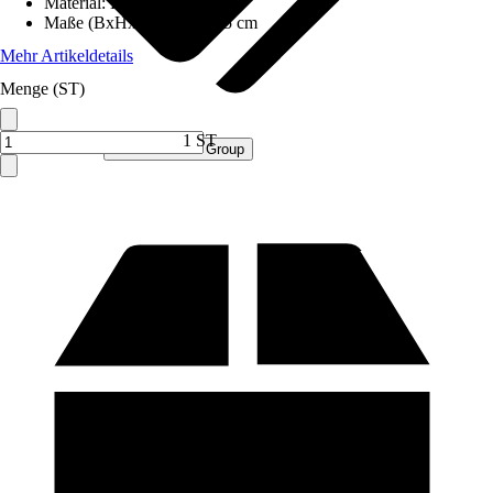
Material
:
Holz
Maße (BxHxT)
:
29x45x25 cm
Mehr Artikeldetails
Menge (ST)
1 ST
Verkauf durch:
Procommerce Group