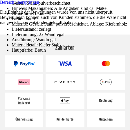
Bereich überspringen
Gestell: Stahl, pulverbeschichtet
Hinweis Maßangaben: Alle Angaben sind ca.-Maße.
Die Echtheit der Bewertungen wurde von uns nicht überprüft.
Grundfarbe: braun
Bewertungen können auch von Kunden stammen, die die Ware nicht
Farbe: braun
nachweislich genutzt oder gekauft haben.
Material: Gestell: Stahl, pulverbeschichtet, Ablage: Kiefernholz
Lieferzustand: zerlegt
Lieferumfang: 2x Wandregal
Ausführung: Wandregal
Materialdetail: Kiefer|Stahl
Zahlarten
Hauptfarbe: Braun