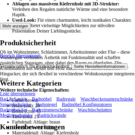
Ablagen aus massivem Kiefernholz mit 3D-Struktur:
Verleihen den Regalen natürliche Wärme und eine besondere
Haptik.
Used-Look:
Für einen charmanten, leicht rustikalen Charakter.
2er-Set:
Bietet vielseitige Möglichkeiten zur stilvollen
Mehr anzeigen
Präsentation Deiner Lieblingsstücke.
Produktsicherheit
Ob im Wohnzimmer, Schlafzimmer, Arbeitszimmer oder Flur – diese
Bereich überspringen
Wandregale verbinden Ästhetik mit Funktionalität und schaffen
zusätzlichen Stauraum, ohne dabei den Raum zu überladen. Die
Verantwortlich für Produktsicherheit:
.
Siehe Herstellerinformationen
Kombination aus Metall und Holz macht sie zu einem zeitlosen
Hingucker, der sich flexibel in verschiedene Wohnkonzepte integrieren
lässt.
Weitere Kategorien
Weitere technische Eigenschaften:
Liste überspringen
Bad & Sanitär
Badmöbel
Badregale
Waschbeckenunterschränke
Farbe: brown
Spiegelschränke
Badspiegel
Badmöbel Konfiguratoren
Höhe (cm): 29
Badmöbel-Set
Badezimmerschränke
Waschtischplatten
Breite (cm): 45
Medizinschränke
Badrückwände
Tiefe (cm): 25
Farbdetail: Ablage: braun
Kundenbewertungen
Gestell: schwarz-silber
Materialdetail: Ablage: Kiefernholz