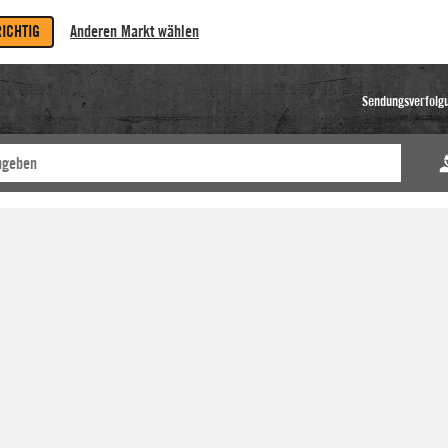
RICHTIG
Anderen Markt wählen
Sendungsverfolg