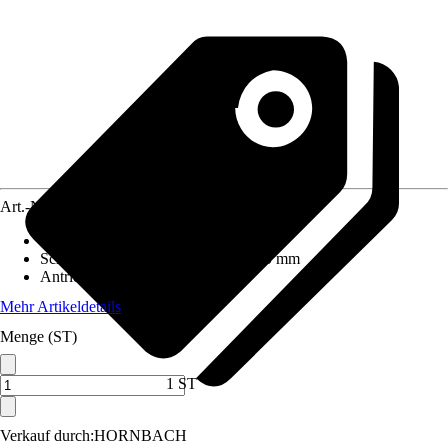
Art.-Nr.
12424588
Schnittbreite
:
51 cm
Schnitthöhe min - max
:
20 mm - 100 mm
Antriebsfunktion
:
Mit Radantrieb
Mehr Artikeldetails
Menge (ST)
1 ST
Verkauf durch:
HORNBACH