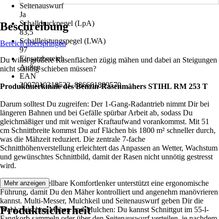
Seitenauswurf
Ja
Schalldruckpegel (LpA)
Beschreibung
83,5
Schallleistungspegel (LWA)
Bereich überspringen
97
Einsatzbereich
Du willst größere Rasenflächen zügig mähen und dabei an Steigungen
Außen
nicht ständig schieben müssen?
EAN
2007010310523, 886661889570
Produktmerkmale des Benzin-Rasenmähers STIHL RM 253 T
Darum solltest Du zugreifen: Der 1-Gang-Radantrieb nimmt Dir bei
längeren Bahnen und bei Gefälle spürbar Arbeit ab, sodass Du
gleichmäßiger und mit weniger Kraftaufwand vorankommst. Mit 51
cm Schnittbreite kommst Du auf Flächen bis 1800 m² schneller durch,
was die Mähzeit reduziert. Die zentrale 7-fache
Schnitthöhenverstellung erleichtert das Anpassen an Wetter, Wachstum
und gewünschtes Schnittbild, damit der Rasen nicht unnötig gestresst
wird.
Der höhenverstellbare Komfortlenker unterstützt eine ergonomische
Mehr anzeigen
Führung, damit Du den Mäher kontrolliert und angenehm manövrieren
kannst. Multi-Messer, Mulchkeil und Seitenauswurf geben Dir die
Produktsicherheit
Wahl zwischen Mähen und Mulchen: Du kannst Schnittgut im 55-l-
Fangkorb sammeln oder über den Seitenauswurf verteilen, je nachdem,