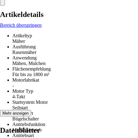
Artikeldetails
Bereich überspringen
Artikeltyp
Mäher
Ausführung
Rasenmäher
Anwendung
Mähen, Mulchen
Flächenempfehlung
Für bis zu 1800 m²
Motorfabrikat
-
Motor Typ
4-Takt
Startsystem Motor
Seilstart
Schalterart
Mehr anzeigen
Bügelschalter
Antriebsfunktion
Datenblätter
Mit Radantrieb
Antriebsart