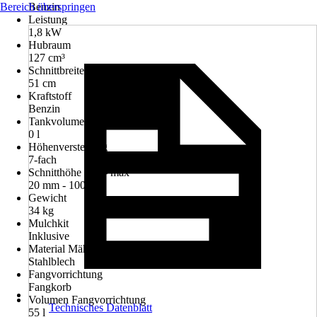
Bereich überspringen
Benzin
Leistung
1,8 kW
Hubraum
127 cm³
Schnittbreite
51 cm
Kraftstoff
Benzin
Tankvolumen
0 l
Höhenverstellung
7-fach
Schnitthöhe min - max
20 mm - 100 mm
Gewicht
34 kg
Mulchkit
Inklusive
Material Mähdeck
Stahlblech
Fangvorrichtung
Fangkorb
Volumen Fangvorrichtung
Technisches Datenblatt
55 l