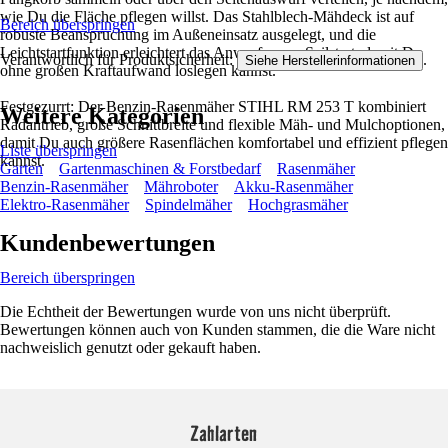
wie Du die Fläche pflegen willst. Das Stahlblech-Mähdeck ist auf
Bereich überspringen
robuste Beanspruchung im Außeneinsatz ausgelegt, und die
Leichtstartfunktion erleichtert das Anwerfen per Seilstart, damit Du
Verantwortlich für Produktsicherheit:
.
Siehe Herstellerinformationen
ohne großen Kraftaufwand loslegen kannst.
Festgezurrt: Der Benzin-Rasenmäher STIHL RM 253 T kombiniert
Weitere Kategorien
Radantrieb, große Schnittbreite und flexible Mäh- und Mulchoptionen,
damit Du auch größere Rasenflächen komfortabel und effizient pflegen
Liste überspringen
kannst.
Garten
Gartenmaschinen & Forstbedarf
Rasenmäher
Benzin-Rasenmäher
Mähroboter
Akku-Rasenmäher
Elektro-Rasenmäher
Spindelmäher
Hochgrasmäher
Kundenbewertungen
Bereich überspringen
Die Echtheit der Bewertungen wurde von uns nicht überprüft.
Bewertungen können auch von Kunden stammen, die die Ware nicht
nachweislich genutzt oder gekauft haben.
Zahlarten