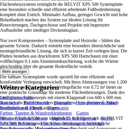
Flächenheizsystems ermöglicht die BELVIT XPS 500 Systemplatte
eine besonders schnelle und effizient arbeitende Fußbodenheizung
komplett ohne Estrich. Minimaler Aufbau, geringes Gewicht und hohe
Belastbarkeit machen das System zur idealen Lösung für
Renovierungen, Dachgeschosse und Projekte mit begrenzter
Aufbauhöhe oder niedriger Deckentraglast.
Nur zwei Komponenten – Systemplatte und Heizrohr – bilden das
gesamte System. Dadurch entsteht eine besonders übersichtliche und
montagefreundliche Lösung, die sich in kurzer Zeit verlegen lässt. Die
Platten bestehen aus druckfestem XPS 500 Hartschaum mit einer
vollflächigen 0,1 mm Aluminiumkaschierung, welche die Wärme
gleichmäßig über die gesamte Bodenfläche verteilt.
Mehr anzeigen
Die faltbare Systemplatte wurde speziell für eine effiziente und
komfortable Verlegung entwickelt. Mit ihren Abmessungen von 1.200
Weitere Kategorien
x 600 mm und einer effektiven Verlegefläche von 0,72 m² bietet sie
eine praktische Grundlage für moderne Flächenheizungen. Dank des
intelligenten Faltkonzepts mit einem Klappmaß von 600 x 600 mm
Liste überspringen
lässt sich die Platte besonders platzsparend transportieren, einfach
Rainforest
Bad & Sanitär
Baustoffe
Holz, Fenster & Türen
handhaben und schnell auslegen.
Bodenbeläge & Fliesen
Eisenwaren
Farben, Tapeten & Wandverkleidungen
Garten
Mit einer Aufbauhöhe von lediglich 25 mm eignet sich die BELVIT
Heizen, Klima & Lüftung
Innendeko & Bildershop
Küche
XPS 500 hervorragend für Altbausanierungen, nachträgliche
Leuchten & Elektro
Maschinen, Werkzeug & Werkstatt
Installationen oder Modernisierungen. Zuschnitt und Anpassung an
Zoo & Aquaristik
Erneuerbare Energien