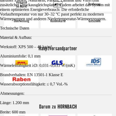
darunter Fliesen, Naturstein, Parkett, Laminat und Vinyl (mit
zusätzlicher Druckausgleichsplatte). Zudem arbeitet das System mit
einem optimierten Energieverbrauch: Die erforderliche
Vorlauftemperatur von nur 30–32 °C passt perfekt zu modernen
Wärmepumpen und anderen Niedertemperatur-Wärmeerzeugern.
Technische Daten
Material & Aufbau:
Werkstoff: XPS 500 – 45 kg/m³
Hauptversandpartner
Aluminiumfolie: 0,1 mm
Wärmeleitfähigkeit λD: 0,031–0,033 W/(mK)
Brandverhalten: EN 13501-1 Klasse E
Wasserabsorptionsfähigkeit: ≤ 0,7 Vol.-%
Abmessungen:
Länge: 1.200 mm
Darum zu HORNBACH
Breite: 600 mm