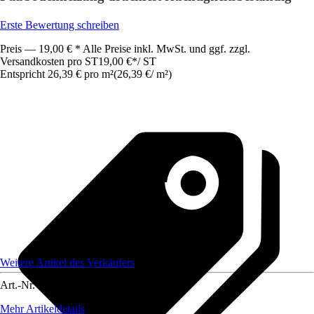
Erste Bewertung schreiben
Preis — 19,00 € * Alle Preise inkl. MwSt. und ggf. zzgl.
Versandkosten pro ST
19,00 €
*
/
ST
Entspricht 26,39 € pro m²
(
26,39 €
/
m²
)
Weitere Artikel des Verkäufers
Art.-Nr.
12774365
Mehr Artikeldetails