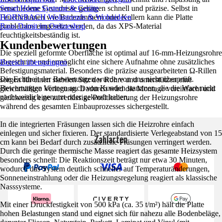
verschiedene Grundrisse gelingen schnell und präzise. Selbst in
Smart Home Systeme & Geräte
Feuchträumen wie Badezimmern oder Kellern kann die Platte
HORNBACH Wohntrends & Wohnideen
problemlos eingesetzt werden, da das XPS-Material
Raus Damit im Onlineshop
feuchtigkeitsbeständig ist.
Kundenbewertungen
Die speziell geformte Oberfläche ist optimal auf 16-mm-Heizungsrohre
abgestimmt und ermöglicht eine sichere Aufnahme ohne zusätzliches
Bereich überspringen
Befestigungsmaterial. Besonders die präzise ausgearbeiteten Ω-Rillen
Die Echtheit der Bewertungen wurde von uns nicht überprüft.
sorgen für einen stabilen Sitz der Rohre und unterstützen eine
Bewertungen können auch von Kunden stammen, die die Ware nicht
gleichmäßige Verlegung. Dadurch wird die Montage vereinfacht und
nachweislich genutzt oder gekauft haben.
gleichzeitig eine zuverlässige Positionierung der Heizungsrohre
während des gesamten Einbauprozesses sichergestellt.
In die integrierten Fräsungen lassen sich die Heizrohre einfach
einlegen und sicher fixieren. Der standardisierte Verlegeabstand von 15
Zahlarten
cm kann bei Bedarf durch zusätzliche Fräsungen verringert werden.
Durch die geringe thermische Masse reagiert das gesamte Heizsystem
besonders schnell: Die Reaktionszeit beträgt nur etwa 30 Minuten,
wodurch das System deutlich schneller auf Temperaturänderungen,
Sonneneinstrahlung oder die Heizungsregelung reagiert als klassische
Nasssysteme.
Mit einer Druckfestigkeit von 500 kPa (ca. 35 t/m²) hält die Platte
hohen Belastungen stand und eignet sich für nahezu alle Bodenbeläge,