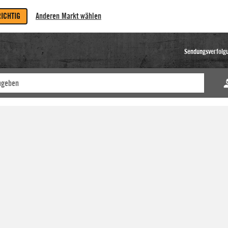
RICHTIG
Anderen Markt wählen
Sendungsverfolg