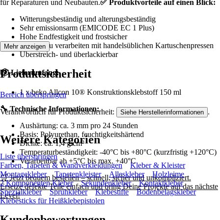
für Reparaturen und Neubauten.
✅ Produktvorteile auf einen Blick:
Witterungsbeständig und alterungsbeständig
Sehr emissionsarm (EMICODE EC 1 Plus)
Hohe Endfestigkeit und frostsicher
Einfach zu verarbeiten mit handelsüblichen Kartuschenpressen
Mehr anzeigen
Überstreich- und überlackierbar
Produktsicherheit
📦 Lieferumfang:
1 x beko Allcon 10® Konstruktionsklebstoff 150 ml
Bereich überspringen
🔧 Technische Informationen:
Verantwortlich für Produktsicherheit:
.
Siehe Herstellerinformationen
Aushärtung: ca. 3 mm pro 24 Stunden
Basis: Polyurethan, feuchtigkeitshärtend
Weitere Kategorien
Dichte: ca. 1,4 g/cm³
Temperaturbeständigkeit: -40°C bis +80°C (kurzfristig +120°C)
Liste überspringen
Verarbeitbar ab +5°C bis max. +40°C
Farben, Tapeten & Wandverkleidungen
Kleber & Kleister
Montagekleber
Tapetenkleister
Alleskleber
Holzleime
🛒 Jetzt bequem bestellen – schnell, sicher und unkompliziert.
2 Komponenten Kleber
Sekundenkleber
Kontaktkleber
Ersetze defekte Teile einfach und bring Deine Projekte auf das nächste
Spezialkleber
Sprühkleber
Klebestifte
Bodenbelagskleber
Level!
Klebesticks für Heißklebepistolen
Kundenbewertungen