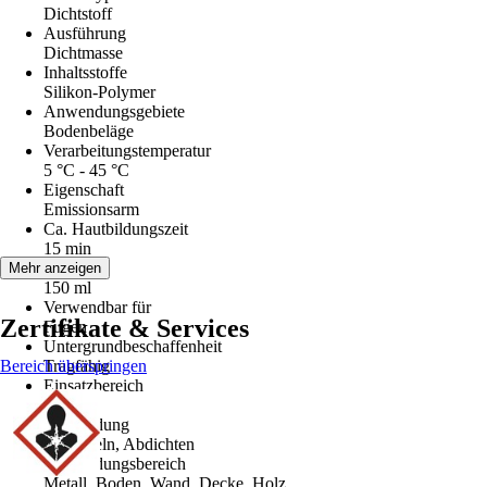
Dichtstoff
Ausführung
Dichtmasse
Inhaltsstoffe
Silikon-Polymer
Anwendungsgebiete
Bodenbeläge
Verarbeitungstemperatur
5 °C - 45 °C
Eigenschaft
Emissionsarm
Ca. Hautbildungszeit
15 min
Inhalt
Mehr anzeigen
150 ml
Verwendbar für
Zertifikate & Services
Fugen
Untergrundbeschaffenheit
Bereich überspringen
Tragfähig
Einsatzbereich
Innen
Anwendung
Versiegeln, Abdichten
Anwendungsbereich
Metall, Boden, Wand, Decke, Holz