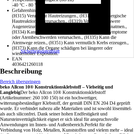
-40 °C - 80 °C
Gefahrenhinweise (H-Sätze)
(H315) Verursacht Hautreizungen., (H317) Kann allergische
Hautreaktionen verursachen., (H319) Verursacht schwere
Augenreizung., (H332) Gesundheitsschädlich bei Einatmen.,
(H334) Kann bei Einatmen Allergie, asthmaartige Symptome
oder Atembeschwerden verursachen., (H335) Kann die
Atemwege reizen., (H351) Kann vermutlich Krebs erzeugen.,
(H373) Kann die Organe schädigen bei längerer oder
Sicherheitsdatenblatt
wiederholter Exposition.
EAN
4036421260118
Beschreibung
Bereich überspringen
beko Allcon 10® Konstruktionsklebstoff – Vielseitig und
Langlebig
Der beko Allcon 10® Konstruktionsklebstoff
(Artikelnummer: 260 100 150) ist ein hochwertiger,
witterungsbeständiger Klebstoff, der gemäß DIN EN 204 D4 geprüft
wurde. Er verbindet nahezu alle Materialien und ist sowohl lösemittel-
als auch siliconfrei. Dank seiner hohen Endfestigkeit und
Natursteinverträglichkeit eignet er sich ideal für anspruchsvolle
Anwendungen im Innen- und Außenbereich.Perfekt für die
Verbindung von Holz, Metallen, Kunststoffen und vielem mehr – ideal