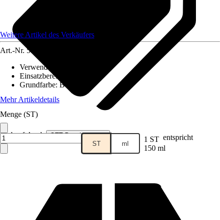
Weitere Artikel des Verkäufers
Art.-Nr.
5104789
Verwendbar für
:
Fugen
Einsatzbereich
:
Innen
Grundfarbe
:
Beige
Mehr Artikeldetails
Menge (ST)
Verkauf durch:
OTT Beschlagswelt
entspricht
1 ST
ST
ml
150 ml