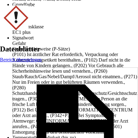
Grundfarbe
Beige
Farbton
Beige
Emissionsklasse
EC1 plus
Signalwort
Gefahr
Datenblätter
Sicherheitshinweise (P-Sätze)
(P101) Ist ärztlicher Rat erforderlich, Verpackung oder
Bereich überspringen
Kennzeichnungsetikett bereithalten., (P102) Darf nicht in die
Hände von Kindern gelangen., (P202) Vor Gebrauch alle
Sicherheitshinweise lesen und verstehen., (P260)
Staub/Rauch/Gas/Nebel/Dampf/Aerosol nicht einatmen., (P271)
Nur im Freien oder in gut belüfteten Räumen verwenden.,
(P280)
Schutzhandschuhe/Schutzkleidung/Augenschutz/Gesichtsschutz
tragen., (P304+P340) BEI EINATMEN: Die Person an die
frische Luft bringen und für ungehinderte Atmung sorgen.,
(P312) Bei Unwohlsein GIFTINFORMATIONSZENTRUM
oder Arzt anrufen., (P342+P311) Bei Symptomen der
Atemwege: GIFTINFORMATIONSZENTRUM oder Arzt
anrufen., (P405) Unter Verschluss aufbewahren., (P501)
Entsorgung gemäß den behördlichen Vorschriften.
Temperaturbeständigkeit (bis zu)