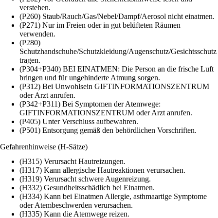
verstehen.
(P260) Staub/Rauch/Gas/Nebel/Dampf/Aerosol nicht einatmen.
(P271) Nur im Freien oder in gut belüfteten Räumen
verwenden.
(P280)
Schutzhandschuhe/Schutzkleidung/Augenschutz/Gesichtsschutz
tragen.
(P304+P340) BEI EINATMEN: Die Person an die frische Luft
bringen und für ungehinderte Atmung sorgen.
(P312) Bei Unwohlsein GIFTINFORMATIONSZENTRUM
oder Arzt anrufen.
(P342+P311) Bei Symptomen der Atemwege:
GIFTINFORMATIONSZENTRUM oder Arzt anrufen.
(P405) Unter Verschluss aufbewahren.
(P501) Entsorgung gemäß den behördlichen Vorschriften.
Gefahrenhinweise (H-Sätze)
(H315) Verursacht Hautreizungen.
(H317) Kann allergische Hautreaktionen verursachen.
(H319) Verursacht schwere Augenreizung.
(H332) Gesundheitsschädlich bei Einatmen.
(H334) Kann bei Einatmen Allergie, asthmaartige Symptome
oder Atembeschwerden verursachen.
(H335) Kann die Atemwege reizen.