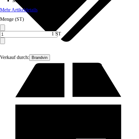
Material Füllung
:
Schaumstoff
Mehr Artikeldetails
Menge (ST)
1 ST
Verkauf durch:
Brandvin