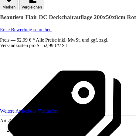
Vergleichen
Beautissu Flair DC Deckchairauflage 200x50x8cm Rot
Erste Bewertung schreiben
Preis — 52,99 € * Alle Preise inkl. MwSt. und ggf. zzgl.
Versandkosten pro ST
52,99 €
*
/
ST
Weitere Artikel des Verkäufers
Art.-Nr.
12515756
Material Bezug
:
Polyester (PES)