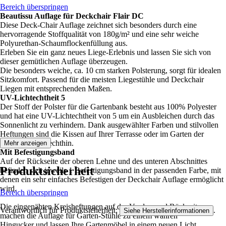
Bereich überspringen
Beautissu Auflage für Deckchair Flair DC
Diese Deck-Chair Auflage zeichnet sich besonders durch eine
hervorragende Stoffqualität von 180g/m² und eine sehr weiche
Polyurethan-Schaumflockenfüllung aus.
Erleben Sie ein ganz neues Liege-Erlebnis und lassen Sie sich von
dieser gemütlichen Auflage überzeugen.
Die besonders weiche, ca. 10 cm starken Polsterung, sorgt für idealen
Sitzkomfort. Passend für die meisten Liegestühle und Deckchair
Liegen mit entsprechenden Maßen.
UV-Lichtechtheit 5
Der Stoff der Polster für die Gartenbank besteht aus 100% Polyester
und hat eine UV-Lichtechtheit von 5 um ein Ausbleichen durch das
Sonnenlicht zu verhindern. Dank ausgewählter Farben und stilvollen
Heftungen sind die Kissen auf Ihrer Terrasse oder im Garten der
Hingucker schlechthin.
Mehr anzeigen
Mit Befestigungsband
Auf der Rückseite der oberen Lehne und des unteren Abschnittes
Produktsicherheit
befinden sich jeweils 1 Befestigungsband in der passenden Farbe, mit
denen ein sehr einfaches Befestigen der Deckchair Auflage ermöglicht
wird.
Bereich überspringen
Die eingenähten Kreisheftungen auf der Vorder- und Rückseite
Verantwortlich für Produktsicherheit:
.
Siehe Herstellerinformationen
machen die Auflage für Garten-Stühle zu einem wahren
Hingucker und lassen Ihre Gartenmöbel in einem neuen Licht