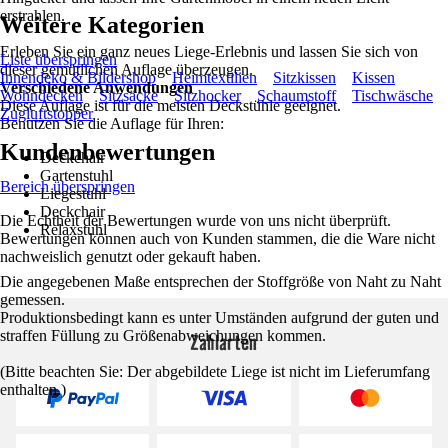
erstrahlen.
Weitere Kategorien
Erleben Sie ein ganz neues Liege-Erlebnis und lassen Sie sich von
Liste überspringen
dieser gemütlichen Auflage überzeugen.
Innendeko & Bildershop
Heimtextilien
Sitzkissen
Kissen
Verschiedene Anwendungen
Wohndecken
Sitzsäcke
Sitzhocker
Schaumstoff
Tischwäsche
Diese Auflage ist für die meisten Deckstühle geeignet.
Zugluftstopper
Benutzen Sie die Auflage für Ihren:
Kundenbewertungen
Deckchair
Gartenstuhl
Bereich überspringen
Liegestuhl
Deckchair
Die Echtheit der Bewertungen wurde von uns nicht überprüft.
Relaxstuhl
Bewertungen können auch von Kunden stammen, die die Ware nicht
nachweislich genutzt oder gekauft haben.
Die angegebenen Maße entsprechen der Stoffgröße von Naht zu Naht
gemessen.
Produktionsbedingt kann es unter Umständen aufgrund der guten und
straffen Füllung zu Größenabweichungen kommen.
Zahlarten
(Bitte beachten Sie: Der abgebildete Liege ist nicht im Lieferumfang
enthalten.)