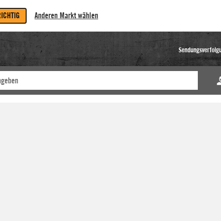
RICHTIG
Anderen Markt wählen
Sendungsverfolg