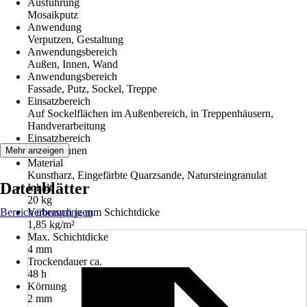
Ausführung
Mosaikputz
Anwendung
Verputzen, Gestaltung
Anwendungsbereich
Außen, Innen, Wand
Anwendungsbereich
Fassade, Putz, Sockel, Treppe
Einsatzbereich
Auf Sockelflächen im Außenbereich, in Treppenhäusern,
Handverarbeitung
Einsatzbereich
Außen, Innen
Mehr anzeigen
Material
Kunstharz, Eingefärbte Quarzsande, Natursteingranulat
Datenblätter
Inhalt
20 kg
Bereich überspringen
Verbrauch je mm Schichtdicke
1,85 kg/m²
Max. Schichtdicke
4 mm
Trockendauer ca.
48 h
Körnung
2 mm