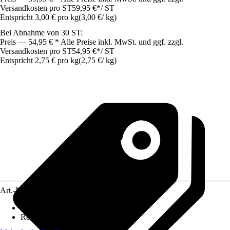
Versandkosten pro ST
59,95 €
*
/
ST
Entspricht 3,00 € pro kg
(
3,00 €
/
kg
)
Bei Abnahme von 30 ST:
Preis — 54,95 € * Alle Preise inkl. MwSt. und ggf. zzgl.
Versandkosten pro ST
54,95 €
*
/
ST
Entspricht 2,75 € pro kg
(
2,75 €
/
kg
)
Art.-Nr.
7183128
Körnung
:
2 mm
Reichweite (ca.)
:
0,18 m²/kg