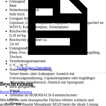
Glanzgrad
Matt
Wetterbeständigkeit
Sehr hoch
Geeignet für Untergrund
Gipsfaser, Gipskartonplatten, Gipsputz, Armierungsspachtel im
WDVS, Kalkzementputz, Zementputze
Reichweite (ca.)
0,18 m²/kg
Reichweite pro Eimer ca.
3,6 m²
Untergrundbeschaffenheit
Eben, Fest, Frei von haftungsmindernden Stoffen, Tragfähig,
Trocken
Verarbeitungstemperatur
5 °C - 30 °C
Technisches Datenblatt
Notwendige Vorbehandlung
Neuer Innen- oder Außenputz: Anstrich mit
Universalgrundierung, Gipskartonplatten oder tragfähiger
Altputz im Innenbereich: Abstrich mit Sperrgrund
Beschreibung
Ideal geeignet für
Wände
Bereich überspringen
Abtönbar im HORNBACH-Farbmischcenter
Nein
Möchtest Du stark beanspruchte Flächen effektiv schützen und
Hinweis
gestalten? Der Baumit Mosaikputz M328 bietet die ideale Lösung.