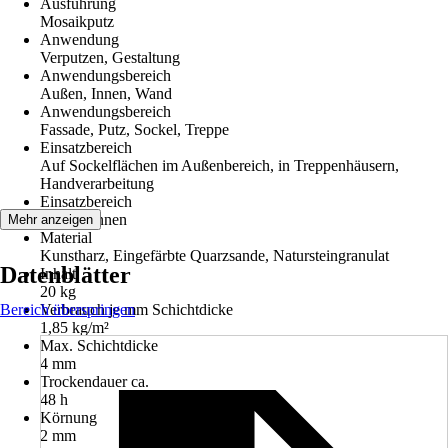
Ausführung
Mosaikputz
Anwendung
Verputzen, Gestaltung
Anwendungsbereich
Außen, Innen, Wand
Anwendungsbereich
Fassade, Putz, Sockel, Treppe
Einsatzbereich
Auf Sockelflächen im Außenbereich, in Treppenhäusern,
Handverarbeitung
Einsatzbereich
Außen, Innen
Mehr anzeigen
Material
Kunstharz, Eingefärbte Quarzsande, Natursteingranulat
Datenblätter
Inhalt
20 kg
Bereich überspringen
Verbrauch je mm Schichtdicke
1,85 kg/m²
Max. Schichtdicke
4 mm
Trockendauer ca.
48 h
Körnung
2 mm