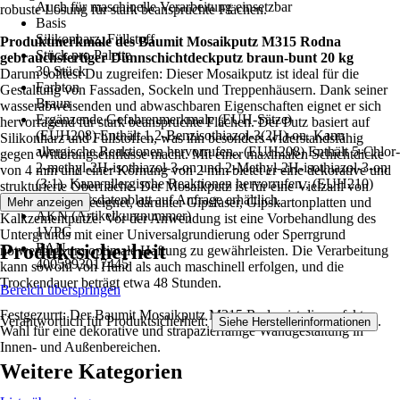
Auch für maschinelle Verarbeitung einsetzbar
robuste Lösung für stark beanspruchte Flächen.
Basis
Silikonharz, Füllstoff
Produktmerkmale des Baumit Mosaikputz M315 Rodna
Stück pro Palette
gebrauchsfertiger Dünnschichtdeckputz braun-bunt 20 kg
30 Stück
Darum solltest Du zugreifen: Dieser Mosaikputz ist ideal für die
Farbton
Gestaltung von Fassaden, Sockeln und Treppenhäusern. Dank seiner
Braun
wasserabweisenden und abwaschbaren Eigenschaften eignet er sich
Ergänzende Gefahrenmerkmale (EUH-Sätze)
hervorragend für stark beanspruchte Flächen. Der Putz basiert auf
(EUH208) Enthält 1,2-Benzisothiazol-3(2H)-on. Kann
Silikonharz und Füllstoffen, was ihn besonders widerstandsfähig
allergische Reaktionen hervorrufen., (EUH208) Enthält 5-Chlor-
gegen Witterungseinflüsse macht. Mit einer maximalen Schichtdicke
2-methyl-2H-isothiazol-3-on und 2-Methyl-2H-isothiazol-3-on
von 4 mm und einer Körnung von 2 mm bietet er eine dekorative und
(3:1). Kann allergische Reaktionen hervorrufen., (EUH210)
strukturierte Oberfläche. Der Mosaikputz ist für eine Vielzahl von
Sicherheitsdatenblatt auf Anfrage erhältlich.
Untergründen geeignet, darunter Gipsfaser, Gipskartonplatten und
Mehr anzeigen
AKN (Artikelkurznummer)
Kalkzementputze. Vor der Anwendung ist eine Vorbehandlung des
1VPG
Untergrunds mit einer Universalgrundierung oder Sperrgrund
Produktsicherheit
EAN
notwendig, um optimale Haftung zu gewährleisten. Die Verarbeitung
4005893017445
kann sowohl von Hand als auch maschinell erfolgen, und die
Trockendauer beträgt etwa 48 Stunden.
Bereich überspringen
Festgezurrt: Der Baumit Mosaikputz M315 Rodna ist die perfekte
Verantwortlich für Produktsicherheit:
.
Siehe Herstellerinformationen
Wahl für eine dekorative und strapazierfähige Wandgestaltung in
Innen- und Außenbereichen.
Weitere Kategorien