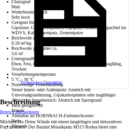
Glanzgrad
Matt
Wetterbeständigkeit
Sehr hoch
Geeignet für Untergrund
Gipsfaser, Gipskartonplatten, Gipsputz, Armierungsspachtel im
WDVS, Kalkzementputz, Zementputze
Reichweite (ca.)
0,18 m²/kg
Reichweite pro Eimer ca.
3,6 m²
Untergrundbeschaffenheit
Eben, Fest, Frei von haftungsmindernden Stoffen, Tragfähig,
Trocken
Verarbeitungstemperatur
5 °C - 30 °C
Technisches Datenblatt
Notwendige Vorbehandlung
Neuer Innen- oder Außenputz: Anstrich mit
Universalgrundierung, Gipskartonplatten oder tragfähiger
Altputz im Innenbereich: Abstrich mit Sperrgrund
Beschreibung
Ideal geeignet für
Wände
Bereich überspringen
Abtönbar im HORNBACH-Farbmischcenter
Nein
Möchtest Du Deine Wände mit einem langlebigen und dekorativen
Hinweis
Putz gestalten? Der Baumit Mosaikputz M315 Rodna bietet eine