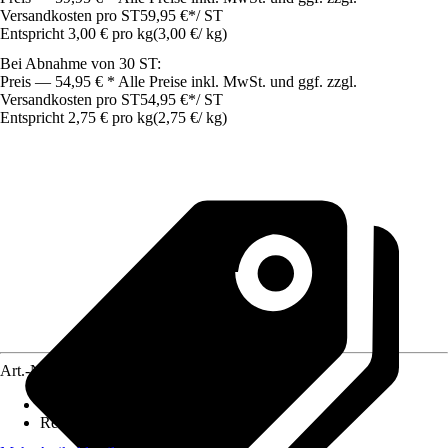
Versandkosten pro ST
59,95 €
*
/
ST
Entspricht 3,00 € pro kg
(
3,00 €
/
kg
)
Bei Abnahme von 30 ST:
Preis — 54,95 € * Alle Preise inkl. MwSt. und ggf. zzgl.
Versandkosten pro ST
54,95 €
*
/
ST
Entspricht 2,75 € pro kg
(
2,75 €
/
kg
)
Art.-Nr.
7218615
Körnung
:
2 mm
Reichweite (ca.)
:
0,18 m²/kg