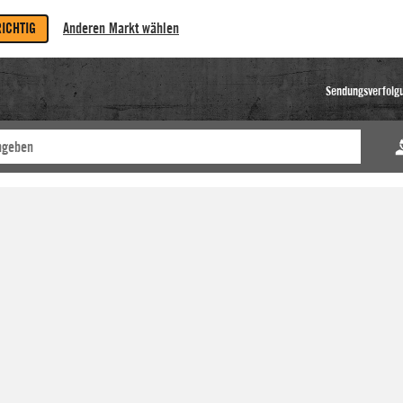
RICHTIG
Anderen Markt wählen
Sendungsverfolg