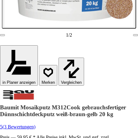
1
/
2
in Planer anzeigen
Vergleichen
Baumit Mosaikputz M312Cook gebrauchsfertiger
Dünnschichtdeckputz weiß-braun-gelb 20 kg
5
(3 Bewertungen)
Preis — 59,95 € * Alle Preise inkl. MwSt. und ggf. zzgl.