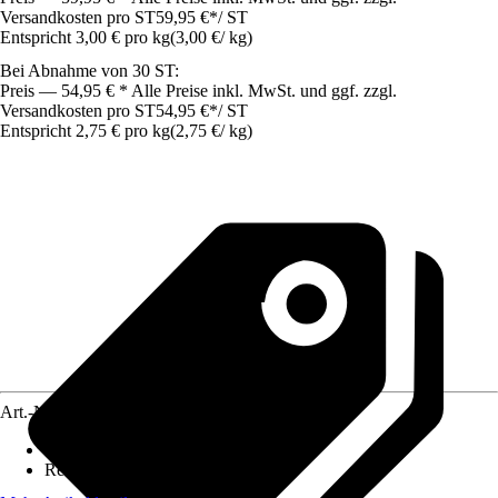
Versandkosten pro ST
59,95 €
*
/
ST
Entspricht 3,00 € pro kg
(
3,00 €
/
kg
)
Bei Abnahme von 30 ST:
Preis — 54,95 € * Alle Preise inkl. MwSt. und ggf. zzgl.
Versandkosten pro ST
54,95 €
*
/
ST
Entspricht 2,75 € pro kg
(
2,75 €
/
kg
)
Art.-Nr.
7183130
Körnung
:
2 mm
Reichweite (ca.)
:
0,18 m²/kg