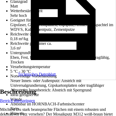
Glanzgrad
Matt
Wetterbeständigkeit
Sehr hoch
Geeignet für Untergrund
Gipsfaser, Gipskartonplatten, Gipsputz, Armierungsspachtel im
WDVS, Kalkzementputz, Zementputze
Reichweite (ca.)
0,18 m²/kg
Reichweite pro Eimer ca.
3,6 m²
Untergrundbeschaffenheit
Eben, Fest, Frei von haftungsmindernden Stoffen, Tragfähig,
Trocken
Verarbeitungstemperatur
5 °C - 30 °C
Technisches Datenblatt
Notwendige Vorbehandlung
Neuer Innen- oder Außenputz: Anstrich mit
Universalgrundierung, Gipskartonplatten oder tragfähiger
Altputz im Innenbereich: Abstrich mit Sperrgrund
Beschreibung
Ideal geeignet für
Wände
Bereich überspringen
Abtönbar im HORNBACH-Farbmischcenter
Nein
Möchtest Du stark beanspruchte Flächen mit einem robusten und
Hinweis
dekorativen Putz versehen? Der Mosaikputz M312 weiß-braun bietet