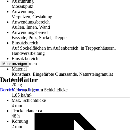
Ausführung
Mosaikputz
Anwendung
Verputzen, Gestaltung
Anwendungsbereich
Außen, Innen, Wand
Anwendungsbereich
Fassade, Putz, Sockel, Treppe
Einsatzbereich
Auf Sockelflächen im Außenbereich, in Treppenhäusern,
Handverarbeitung
Einsatzbereich
Außen, Innen
Mehr anzeigen
Material
Kunstharz, Eingefärbte Quarzsande, Natursteingranulat
Datenblätter
Inhalt
20 kg
Bereich überspringen
Verbrauch je mm Schichtdicke
1,85 kg/m²
Max. Schichtdicke
4 mm
Trockendauer ca.
48 h
Körnung
2 mm