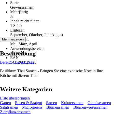
Sorte
Gewürzsamen
Mehrjährig
Ja
Inhalt reicht für ca.
1 Stück
Erntezeit
September, Oktober, Juli, August
Aussaatzeit
Mehr anzeigen
Mai, März, April
Anwendungsbereich
Beschreibung
Ziergarten
EAN
Bereich überspringen
5411266029325
Basilikum Thai Samen - Bringen Sie eine exotische Note in Ihre
Küche mit diesem Thai
Weitere Kategorien
Liste überspringen
Garten
Rasen & Saatgut
Samen
Kräutersamen
Gemüsesamen
Salatsamen
Microgreens
Blumensamen
Blumenwiesensamen
Zierpflanzensamen