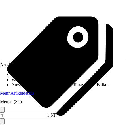
Art.-Nr.
12624394
Aussaatzeit
:
Mai, Juni, Juli
Variante
:
Kräuter einjährig
Anwendungsbereich
:
Nutzgarten, Terrasse und Balkon
Mehr Artikeldetails
Menge (ST)
1 ST