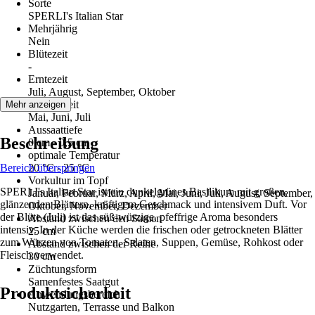
Sorte
SPERLI's Italian Star
Mehrjährig
Nein
Blütezeit
-
Erntezeit
Juli, August, September, Oktober
Aussaatzeit
Mehr anzeigen
Mai, Juni, Juli
Aussaattiefe
Beschreibung
0 cm - 0,5 cm
optimale Temperatur
Bereich überspringen
20 °C - 25 °C
Vorkultur im Topf
SPERLI's Italian Star ist ein dunkelgrünes Basilikum mit großen,
Januar, Februar, März, April, Mai, Juni, Juli, August, September,
glänzenden Blättern, kräftigem Geschmack und intensivem Duft. Vor
Oktober, November, Dezember
der Blüte (Juli) ist das süß-würzige, pfeffrige Aroma besonders
Abstand zwischen den Samen
intensiv. In der Küche werden die frischen oder getrockneten Blätter
25 cm
zum Würzen von Tomaten, Salaten, Suppen, Gemüse, Rohkost oder
Abstand zwischen der Reihe
Fleisch verwendet.
30 cm
Züchtungsform
Samenfestes Saatgut
Produktsicherheit
Anwendungsbereich
Nutzgarten, Terrasse und Balkon