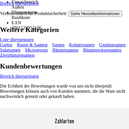
Einsatzbereich
Bereich überspringen
Außen
Pflanzenname
Verantwortlich für Produktsicherheit:
.
Siehe Herstellerinformationen
Basilikum
EAN
4001523554106
Weitere Kategorien
Liste überspringen
Garten
Rasen & Saatgut
Samen
Kräutersamen
Gemüsesamen
Salatsamen
Microgreens
Blumensamen
Blumenwiesensamen
Zierpflanzensamen
Kundenbewertungen
Bereich überspringen
Die Echtheit der Bewertungen wurde von uns nicht überprüft.
Bewertungen können auch von Kunden stammen, die die Ware nicht
nachweislich genutzt oder gekauft haben.
Zahlarten