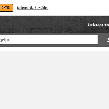
RICHTIG
Anderen Markt wählen
Sendungsverfolg