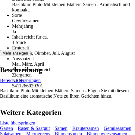
Basilikum Pluto Mit kleinen Blättern Samen - Aromatisch und
kompakt.
Sorte
Gewürzsamen
Mehrjährig
Ja
Inhalt reicht für ca.
1 Stück
Erntezeit
September, Oktober, Juli, August
Mehr anzeigen
Aussaatzeit
Mai, März, April
Beschreibung
Anwendungsbereich
Ziergarten
Bereich überspringen
EAN
5411266029301
Basilikum Pluto Mit kleinen Blättern Samen - Fügen Sie mit diesem
Basilikum eine aromatische Note zu Ihren Gerichten hinzu.
Weitere Kategorien
Liste überspringen
Garten
Rasen & Saatgut
Samen
Kräutersamen
Gemüsesamen
Salatsamen
Microgreens
Blumensamen
Blumenwiesensamen