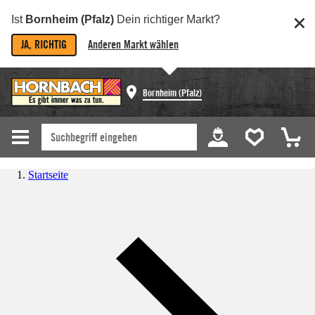
Ist
Bornheim (Pfalz)
Dein richtiger Markt?
JA, RICHTIG
Anderen Markt wählen
Bornheim (Pfalz)
Startseite