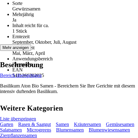
Sorte
Gewürzsamen
Mehrjährig
Ja
Inhalt reicht für ca.
1 Stück
Erntezeit
September, Oktober, Juli, August
Aussaatzeit
Mehr anzeigen
Mai, März, April
Anwendungsbereich
Beschreibung
Ziergarten
EAN
Bereich überspringen
5411266202025
Basilikum Aton Bio Samen - Bereichern Sie Ihre Gerichte mit diesem
intensiv duftenden Basilikum.
Weitere Kategorien
Liste überspringen
Garten
Rasen & Saatgut
Samen
Kräutersamen
Gemüsesamen
Salatsamen
Microgreens
Blumensamen
Blumenwiesensamen
Zierpflanzensamen