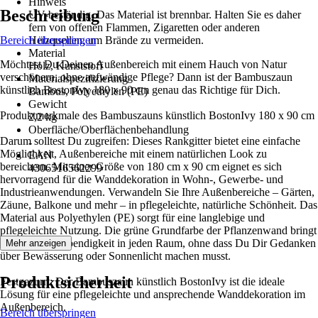
Hinweis
Beschreibung
UV-beständig, Das Material ist brennbar. Halten Sie es daher
fern von offenen Flammen, Zigaretten oder anderen
Bereich überspringen
Heizquellen, um Brände zu vermeiden.
Material
Möchtest Du Deinen Außenbereich mit einem Hauch von Natur
Holz, Kunststoff
verschönern, ohne aufwändige Pflege? Dann ist der Bambuszaun
Materialspezifizierung
künstlich BostonIvy 180 x 90 cm genau das Richtige für Dich.
Bambus, Polyethylen (PE)
Gewicht
Produktmerkmale des Bambuszauns künstlich BostonIvy 180 x 90 cm
2,2 kg
Oberfläche/Oberflächenbehandlung
Darum solltest Du zugreifen: Dieses Rankgitter bietet eine einfache
-
Möglichkeit, Außenbereiche mit einem natürlichen Look zu
EAN
bereichern. Mit einer Größe von 180 cm x 90 cm eignet es sich
4306516562299
hervorragend für die Wanddekoration in Wohn-, Gewerbe- und
Industrieanwendungen. Verwandeln Sie Ihre Außenbereiche – Gärten,
Zäune, Balkone und mehr – in pflegeleichte, natürliche Schönheit. Das
Material aus Polyethylen (PE) sorgt für eine langlebige und
pflegeleichte Nutzung. Die grüne Grundfarbe der Pflanzenwand bringt
Frische und Lebendigkeit in jeden Raum, ohne dass Du Dir Gedanken
Mehr anzeigen
über Bewässerung oder Sonnenlicht machen musst.
Produktsicherheit
Festgezurrt: Der Bambuszaun künstlich BostonIvy ist die ideale
Lösung für eine pflegeleichte und ansprechende Wanddekoration im
Außenbereich.
Bereich überspringen