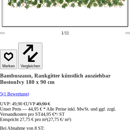
1
/
11
Vergleichen
Bambuszaun, Rankgitter künstlich ausziehbar
BostonIvy 180 x 90 cm
5
(1 Bewertung)
UVP: 49,90 €
UVP
49,90 €
Unser Preis — 44,95 € * Alle Preise inkl. MwSt. und ggf. zzgl.
Versandkosten pro ST
44,95 €
*
/
ST
Entspricht 27,75 € pro m²
(
27,75 €
/
m²
)
Bei Abnahme von 8 ST: