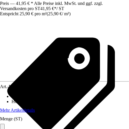
Preis — 41,95 € * Alle Preise inkl. MwSt. und ggf. zzgl.
Versandkosten pro ST
41,95 €
*
/
ST
Entspricht 25,90 € pro m²
(
25,90 €
/
m²
)
Art.-Nr.
12320420
Breite
:
180 cm
Höhe
:
90 cm
Mehr Artikeldetails
Menge (ST)